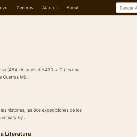
evo
Géneros
Autores
About
naso (484–después del 430 a. C.) es una
las Guerras M&…
las historias, las dos expediciones de los
- Summary by …
a Literatura