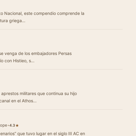
tuto Nacional, este compendio comprende la
ratura griega…
 se venga de los embajadores Persas
ío con Histieo, s…
aprestos militares que continua su hijo
 canal en el Athos…
gope
•
★
4.3
narios” que tuvo lugar en el siglo III AC en