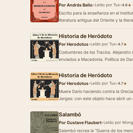
Por
Andrés Bello
•
Leído por Tux
•
★
4.6
Escrito para la enseñanza en el Insti
literatura antigua del Oriente y la lite
Historia de Heródoto
Por
Herodotus
•
Leído por Tux
•
★
4.7
Costumbres de los Tracios. Alejandro
enviados a Macedonia. Política de Dar
Historia de Heródoto
Por
Herodotus
•
Leído por Tux
•
★
4.7
Muere Darío haciendo contra la Grecia 
Jerges: con este objeto hace abrir un
Salambó
Por
Gustave Flaubert
•
Leído por Mon
Salambó recrea la “Guerra de los merce