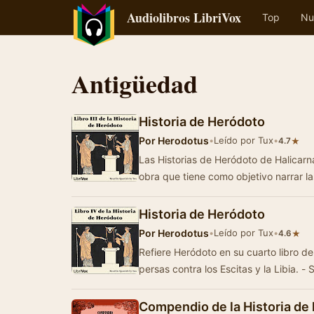
Audiolibros LibriVox
Top
Nu
Antigüedad
Historia de Heródoto
Por
Herodotus
•
Leído por Tux
•
★
4.7
Las Historias de Heródoto de Halicar
obra que tiene como objetivo narrar 
Historia de Heródoto
Por
Herodotus
•
Leído por Tux
•
★
4.6
Refiere Heródoto en su cuarto libro de 
persas contra los Escitas y la Libia. 
Compendio de la Historia de l