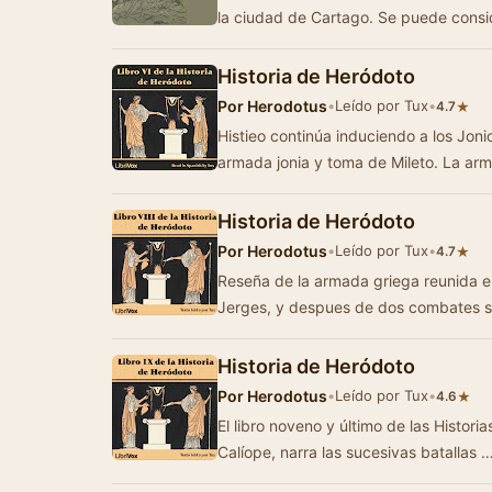
la ciudad de Cartago. Se puede cons
Historia de Heródoto
Por
Herodotus
•
Leído por Tux
•
★
4.7
Histieo continúa induciendo a los Jonio
armada jonia y toma de Mileto. La ar
Historia de Heródoto
Por
Herodotus
•
Leído por Tux
•
★
4.7
Reseña de la armada griega reunida e
Jerges, y despues de dos combates se
Historia de Heródoto
Por
Herodotus
•
Leído por Tux
•
★
4.6
El libro noveno y último de las Histor
Calíope, narra las sucesivas batallas 