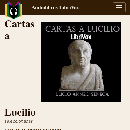
Audiolibros LibriVox
Alter
naveg
Cartas
a
Lucilio
seleccionadas