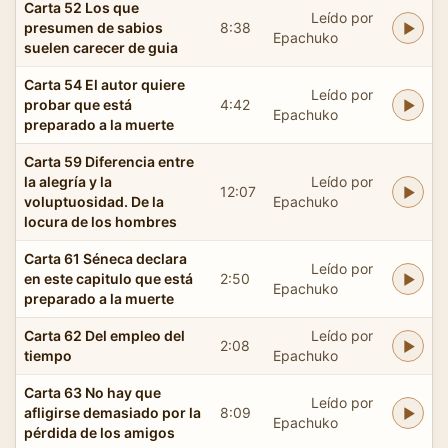
Carta 52 Los que
Leído por
presumen de sabios
8:38
Epachuko
suelen carecer de guia
Carta 54 El autor quiere
Leído por
probar que está
4:42
Epachuko
preparado a la muerte
Carta 59 Diferencia entre
la alegría y la
Leído por
12:07
voluptuosidad. De la
Epachuko
locura de los hombres
Carta 61 Séneca declara
Leído por
en este capitulo que está
2:50
Epachuko
preparado a la muerte
Carta 62 Del empleo del
Leído por
2:08
tiempo
Epachuko
Carta 63 No hay que
Leído por
afligirse demasiado por la
8:09
Epachuko
pérdida de los amigos