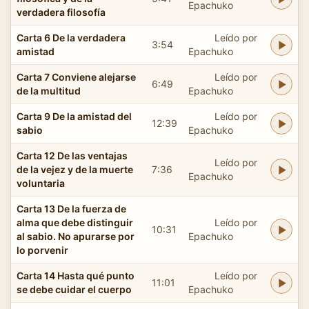
Epachuko
verdadera filosofía
Carta 6 De la verdadera
Leído por
3:54
amistad
Epachuko
Carta 7 Conviene alejarse
Leído por
6:49
de la multitud
Epachuko
Carta 9 De la amistad del
Leído por
12:39
sabio
Epachuko
Carta 12 De las ventajas
Leído por
de la vejez y de la muerte
7:36
Epachuko
voluntaria
Carta 13 De la fuerza de
alma que debe distinguir
Leído por
10:31
al sabio. No apurarse por
Epachuko
lo porvenir
Carta 14 Hasta qué punto
Leído por
11:01
se debe cuidar el cuerpo
Epachuko