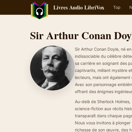
Livres Audio LibriVox
Top
N
Sir Arthur Conan Doy
Sir Arthur Conan Doyle, né en
indissociable du célèbre dét
sa carrière en soignant des pa
captivants, mêlant mystère e
lecteurs, mais ont également 
Avec son personnage emblémat
offrant des énigmes ingénieus
Au-delà de Sherlock Holmes, C
science-fiction aux récits his
transparaît dans chaque page
Nous vous invitons à plonger 
richesse de son œuvre, des hi