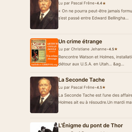
Lu par Pascal Frêne
•
★
4.4
« On ne pourra peut-être jamais formul
s’est passé entre Edward Bellingha…
Un crime étrange
Lu par Christiane Jehanne
•
★
4.5
Rencontre Watson et Holmes, installat
détour aux U.S.A. en Utah… &ag…
La Seconde Tache
Lu par Pascal Frêne
•
★
4.5
La Seconde Tache est l’une des affair
Holmes ait eu à résoudre.Un mardi ma
L’Énigme du pont de Thor