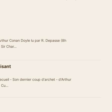
'Arthur Conan Doyle lu par R. Depasse (8h
e Sir Char…
isant
ecueil - Son dernier coup d'archet - d'Arthur
er Cu…