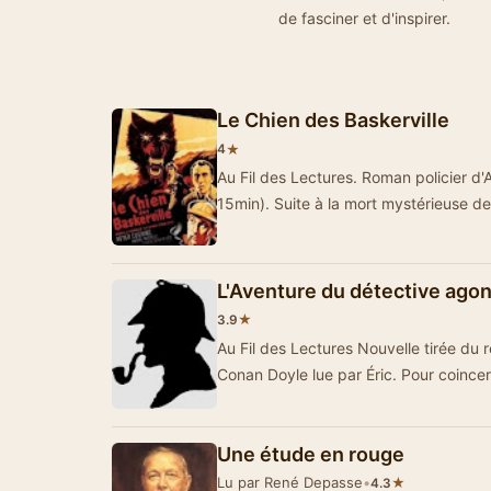
de fasciner et d'inspirer.
Le Chien des Baskerville
★
4
Au Fil des Lectures. Roman policier d
15min). Suite à la mort mystérieuse d
L'Aventure du détective agon
★
3.9
Au Fil des Lectures Nouvelle tirée du r
Conan Doyle lue par Éric. Pour coinc
Une étude en rouge
Lu par René Depasse
•
★
4.3