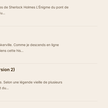
ures de Sherlock Holmes L’Énigme du pont de
adu…
skerville. Comme je descends en ligne
tiens cette his…
rsion 2)
. Selon une légende vieille de plusieurs
nt du…