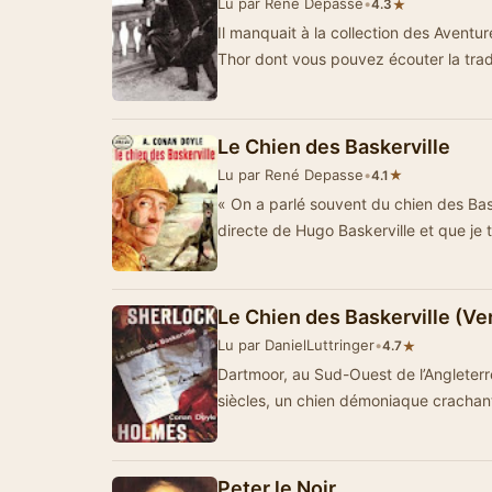
Lu par René Depasse
•
★
4.3
Il manquait à la collection des Avent
Thor dont vous pouvez écouter la tr
Le Chien des Baskerville
Lu par René Depasse
•
★
4.1
« On a parlé souvent du chien des Ba
directe de Hugo Baskerville et que je 
Le Chien des Baskerville (Ve
Lu par DanielLuttringer
•
★
4.7
Dartmoor, au Sud-Ouest de l’Angleterre
siècles, un chien démoniaque cracha
Peter le Noir