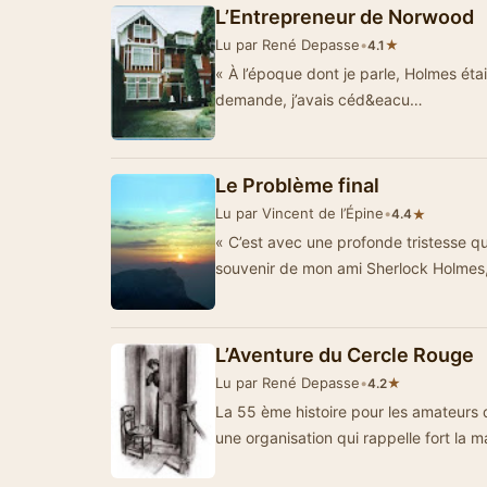
L’Entrepreneur de Norwood
Lu par René Depasse
•
★
4.1
« À l’époque dont je parle, Holmes étai
demande, j’avais céd&eacu…
Le Problème final
Lu par Vincent de l’Épine
•
★
4.4
« C’est avec une profonde tristesse q
souvenir de mon ami Sherlock Holmes,
L’Aventure du Cercle Rouge
Lu par René Depasse
•
★
4.2
La 55 ème histoire pour les amateurs
une organisation qui rappelle for