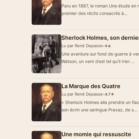
Paru en 1887, le roman Une étude en rou
premier des récits consacrés à…
Sherlock Holmes, son dernie
Lu par René Depasse
•
★
4
Une aventure sur fond de guerre à ven
Watson, un vent d’est tel qu’il n’en …
La Marque des Quatre
Lu par René Depasse
•
★
4.7
« Sherlock Holmes alla prendre un flaco
son écrin une seringue Pravaz, de s…
Une momie qui ressuscite