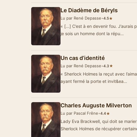
Le Diadème de Béryls
Lu par René Depasse
•
★
4.5
« [...] C’est à en devenir fou. J’aurai
je sois un homme dont la répu…
Un cas d’identité
Lu par René Depasse
•
★
4.3
« Sherlock Holmes la reçut avec l’aimabl
ayant fermé la porte et invit&ea…
Charles Auguste Milverton
Lu par Pascal Frêne
•
★
4.4
Lady Eva Brackwell, qui doit se mari
Sherlock Holmes de récupérer certain