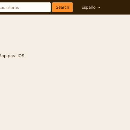
Search
Español
App para iOS