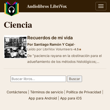
Audiolibros LibriVox
Alter
naveg
Ciencia
Recuerdos de mi vida
Por
Santiago Ramón Y Cajal
•
Leído por LibriVox Volunteers
•
★
4.5
De "paciencia rayana en la obstinación para el
adueñamiento de los métodos histológicos;
destreza y ma&ntil…
Contáctenos
|
Términos de servicio
|
Política de Privacidad
|
App para Android
|
App para iOS