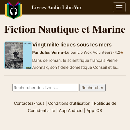
Livres Audio LibriVox
Bascu
la
navig
Fiction Nautique et Marine
Vingt mille lieues sous les mers
Par
Jules Verne
•
Lu par LibriVox Volunteers
•
★
4.2
Dans ce roman, le scientifique français Pierre
Aronnax, son fidèle domestique Conseil et le
harponneur canadien Ned Land sont …
Contactez-nous
|
Conditions d’utilisation
|
Politique de
Confidentialité
|
App Android
|
App iOS