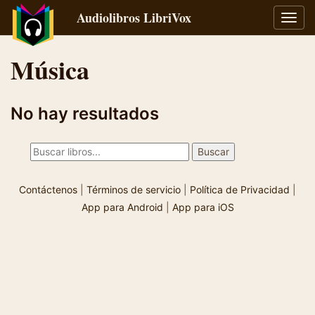
Audiolibros LibriVox
Alter
naveg
Música
No hay resultados
Contáctenos
|
Términos de servicio
|
Política de Privacidad
|
App para Android
|
App para iOS