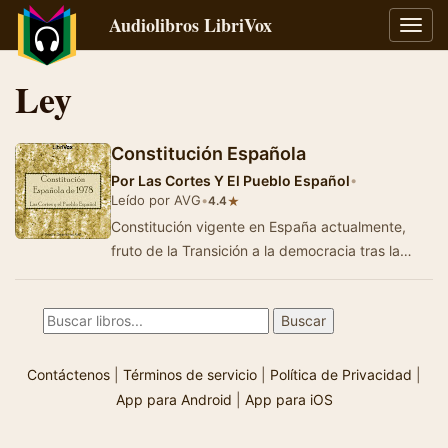
Audiolibros LibriVox
Alter
naveg
Ley
Constitución Española
Por
Las Cortes Y El Pueblo Español
•
Leído por AVG
•
★
4.4
Constitución vigente en España actualmente,
fruto de la Transición a la democracia tras la
muerte de Francisco Franco. …
Contáctenos
|
Términos de servicio
|
Política de Privacidad
|
App para Android
|
App para iOS