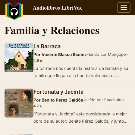
Audiolibros LibriVox
Alter
naveg
Familia y Relaciones
La Barraca
Por
Vicente Blasco Ibáñez
•
Leído por Mongope
•
★
4.6
La barraca nos cuenta la historia de Batiste y su
familia que llegan a la huerta valenciana a
trabajar cultivando unas tierras abandonadas. …
Fortunata y Jacinta
Por
Benito Pérez Galdós
•
Leído por Epachuko
•
★
4.7
"Fortunata y Jacinta" esta considerada la mejor
obra de su autor: Benito Pérez Galdós, y junto
con "La Regenta&…