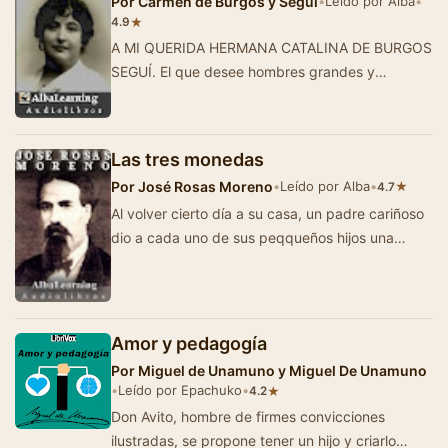
Por
Carmen de Burgos y Segui
•
Leído por Alba
•
★
4.9
A MI QUERIDA HERMANA CATALINA DE BURGOS
SEGUÍ. El que desee hombres grandes y
virtuosos, que eduque a las mujeres en la
grandeza …
Las tres monedas
Por
José Rosas Moreno
•
Leído por Alba
•
★
4.7
Al volver cierto día a su casa, un padre cariñoso
dio a cada uno de sus peqqueños hijos una
moneda de diez centav…
Amor y pedagogía
Por
Miguel de Unamuno y Miguel De Unamuno
•
Leído por Epachuko
•
★
4.2
Don Avito, hombre de firmes convicciones
ilustradas, se propone tener un hijo y criarlo