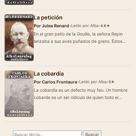
La petición
Por
Jules Renard
•
Leído por Alba
•
★
4.6
En el gran patio de la Gouille, la señora Repin
lanzaba a sus aves puñados de grano. Éstos
volaban regularmente de la c…
La cobardía
Por
Carlos Frontaura
•
Leído por Alba
•
★
5
La cobardía es un defecto muy feo. Un hombre
cobarde es un ser ridículo de quien todo el
mundo se burla. Ya habéis vis…