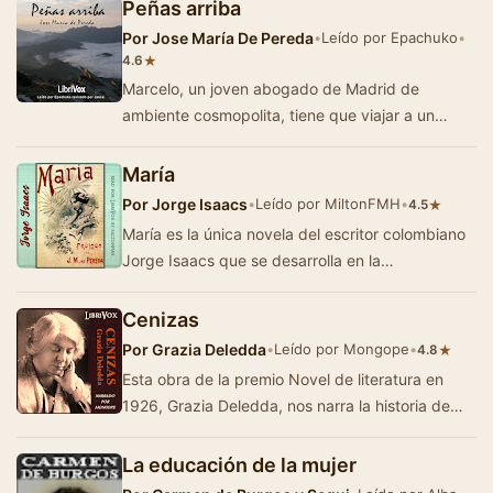
Peñas arriba
Por
Jose María De Pereda
•
Leído por Epachuko
•
★
4.6
Marcelo, un joven abogado de Madrid de
ambiente cosmopolita, tiene que viajar a un
remoto pueblo en la montaña cántabra (Tabla…
María
Por
Jorge Isaacs
•
Leído por MiltonFMH
•
★
4.5
María es la única novela del escritor colombiano
Jorge Isaacs que se desarrolla en la
exhuberancia del Valle del Cauca y que n…
Cenizas
Por
Grazia Deledda
•
Leído por Mongope
•
★
4.8
Esta obra de la premio Novel de literatura en
1926, Grazia Deledda, nos narra la historia de
Olí, una joven campesina que se enamora …
La educación de la mujer