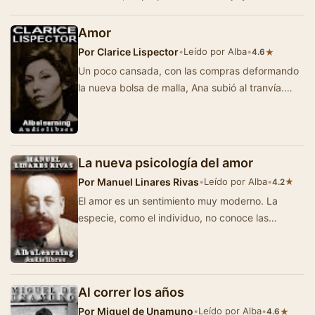
basandose en las doctrinas cientificas para que
lleg…
Amor
Por
Clarice Lispector
•
Leído por Alba
•
★
4.6
Un poco cansada, con las compras deformando
la nueva bolsa de malla, Ana subió al tranvía.
Depositó la bolsa sobre las…
La nueva psicología del amor
Por
Manuel Linares Rivas
•
Leído por Alba
•
★
4.2
El amor es un sentimiento muy moderno. La
especie, como el individuo, no conoce las
afecciones tiernas en su infancia, hasta el punto
de que…
Al correr los años
Por
Miguel de Unamuno
•
Leído por Alba
•
★
4.6