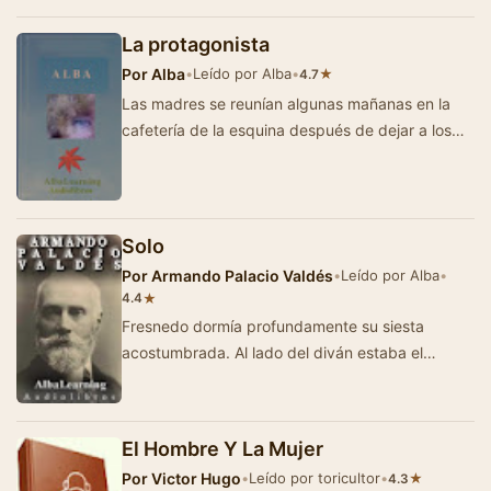
Pardo Bazán. (Esta novela tambi&ea…
La protagonista
Por
Alba
•
Leído por Alba
•
★
4.7
Las madres se reunían algunas mañanas en la
cafetería de la esquina después de dejar a los
niños en el …
Solo
Por
Armando Palacio Valdés
•
Leído por Alba
•
★
4.4
Fresnedo dormía profundamente su siesta
acostumbrada. Al lado del diván estaba el
velador maqueado, manchado de ceniza de
ciga…
El Hombre Y La Mujer
Por
Victor Hugo
•
Leído por toricultor
•
★
4.3