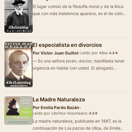
El lugar común de la filosofía moral y de la lírica
que con más insistencia aparece, es el de cómo
se va …
El especialista en divorcios
Por
Victor Juan Guillot
•
Leído por Alba
•
★
4.4
— Es una señora joven, doctor; manifiesta tener
urgencia en hablar con usted. El abogado
especialista en divorcios sonrió c…
La Madre Naturaleza
Por
Emilia Pardo Bazán
•
Leído por LibriVox Volunteers
•
★
4.5
La madre naturaleza, publicada en 1887, es la
continuación de Los pazos de Ulloa, de Emilia