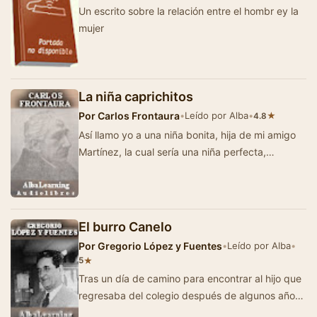
Un escrito sobre la relación entre el hombr ey la
mujer
La niña caprichitos
Por
Carlos Frontaura
•
Leído por Alba
•
★
4.8
Así llamo yo a una niña bonita, hija de mi amigo
Martínez, la cual sería una niña perfecta,
merecedora …
El burro Canelo
Por
Gregorio López y Fuentes
•
Leído por Alba
•
★
5
Tras un día de camino para encontrar al hijo que
regresaba del colegio después de algunos años
de ausencia, el padre tu…