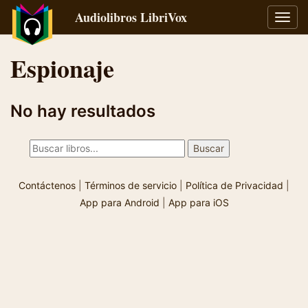
Audiolibros LibriVox
Alter
naveg
Espionaje
No hay resultados
Contáctenos
|
Términos de servicio
|
Política de Privacidad
|
App para Android
|
App para iOS