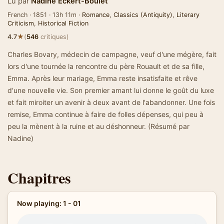
Lu par
Nadine Eckert-Boulet
French · 1851 · 13h 11m ·
Romance
,
Classics (Antiquity)
,
Literary
Criticism
,
Historical Fiction
★
4.7
(
546
critiques)
Charles Bovary, médecin de campagne, veuf d'une mégère, fait
lors d'une tournée la rencontre du père Rouault et de sa fille,
Emma. Après leur mariage, Emma reste insatisfaite et rêve
d'une nouvelle vie. Son premier amant lui donne le goût du luxe
et fait miroiter un avenir à deux avant de l'abandonner. Une fois
remise, Emma continue à faire de folles dépenses, qui peu à
peu la mènent à la ruine et au déshonneur. (Résumé par
Nadine)
Chapitres
Now playing: 1 - 01