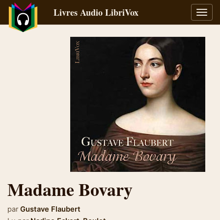
Livres Audio LibriVox
Bascu
la
navig
Madame Bovary
par
Gustave Flaubert