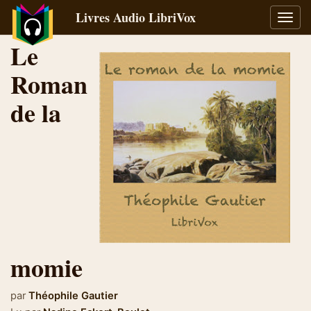
Livres Audio LibriVox
Bascu
la
Le
navig
Roman
de la
momie
par
Théophile Gautier