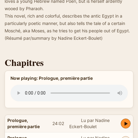
loves a young Hebrew named Poëri, but is herself ardently
wooed by Pharaoh.
This novel, rich and colorful, describes the antic Egypt in a
particularly poetic manner, but also tells the tale of a certain
Mosché, aka Moses, as he tries to get his people out of Egypt.
(Résumé par/summary by Nadine Eckert-Boulet)
Chapitres
Now playing: Prologue, première partie
Prologue,
Lu par Nadine
24:02
première partie
Eckert-Boulet
Prologue,
Lu par Nadine