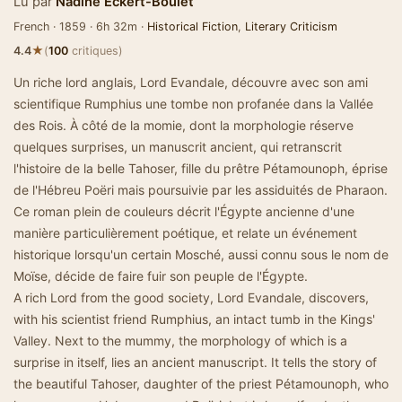
Lu par
Nadine Eckert-Boulet
French · 1859 · 6h 32m ·
Historical Fiction
,
Literary Criticism
★
4.4
(
100
critiques)
Un riche lord anglais, Lord Evandale, découvre avec son ami
scientifique Rumphius une tombe non profanée dans la Vallée
des Rois. À côté de la momie, dont la morphologie réserve
quelques surprises, un manuscrit ancient, qui retranscrit
l'histoire de la belle Tahoser, fille du prêtre Pétamounoph, éprise
de l'Hébreu Poëri mais poursuivie par les assiduités de Pharaon.
Ce roman plein de couleurs décrit l'Égypte ancienne d'une
manière particulièrement poétique, et relate un événement
historique lorsqu'un certain Mosché, aussi connu sous le nom de
Moïse, décide de faire fuir son peuple de l'Égypte.
A rich Lord from the good society, Lord Evandale, discovers,
with his scientist friend Rumphius, an intact tumb in the Kings'
Valley. Next to the mummy, the morphology of which is a
surprise in itself, lies an ancient manuscript. It tells the story of
the beautiful Tahoser, daughter of the priest Pétamounoph, who