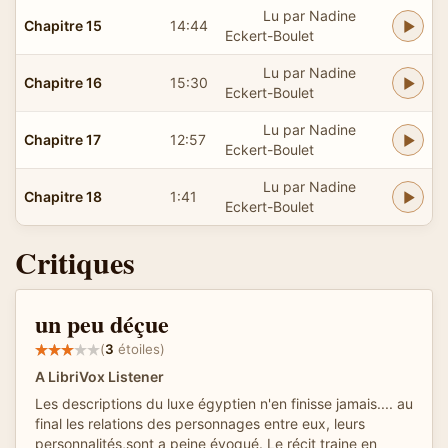
Lu par Nadine
Chapitre 15
14:44
Eckert-Boulet
Lu par Nadine
Chapitre 16
15:30
Eckert-Boulet
Lu par Nadine
Chapitre 17
12:57
Eckert-Boulet
Lu par Nadine
Chapitre 18
1:41
Eckert-Boulet
Critiques
un peu déçue
(
3
étoiles)
A LibriVox Listener
Les descriptions du luxe égyptien n'en finisse jamais.... au
final les relations des personnages entre eux, leurs
personnalités,sont a peine évoqué. Le récit traine en