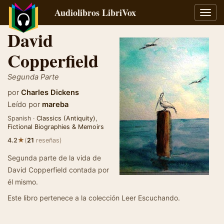
Audiolibros LibriVox
Alter
naveg
David
Copperfield
Segunda Parte
por
Charles Dickens
Leído por
mareba
Spanish ·
Classics (Antiquity)
,
Fictional Biographies & Memoirs
★
4.2
(
21
reseñas)
Segunda parte de la vida de
David Copperfield contada por
él mismo.
Este libro pertenece a la colección Leer Escuchando.