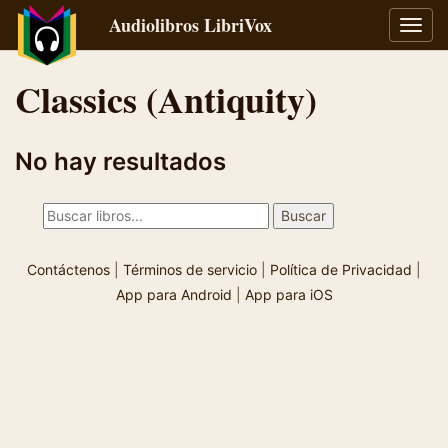
Audiolibros LibriVox
Alter
naveg
Classics (Antiquity)
No hay resultados
Contáctenos
|
Términos de servicio
|
Política de Privacidad
|
App para Android
|
App para iOS