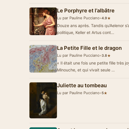
Le Porphyre et l’albâtre
Lu par Pauline Pucciano
•
★
4.9
Douze ans après. Tandis qu’Aelenor s’
politique, Keller et Artus cont…
La Petite Fille et le dragon
Lu par Pauline Pucciano
•
★
3.8
« Il était une fois une petite fille très 
Minouche, et qui vivait seule …
Juliette au tombeau
Lu par Pauline Pucciano
•
★
5