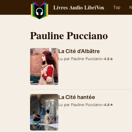
Livres Audio LibriVox
Top
N
Pauline Pucciano
La Cité d’Albâtre
Lu par Pauline Pucciano
•
★
4.8
La Cité hantée
Lu par Pauline Pucciano
•
★
4.8