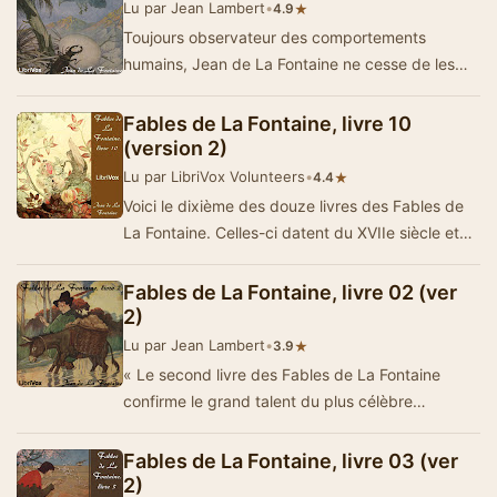
Lu par Jean Lambert
•
★
4.9
Toujours observateur des comportements
humains, Jean de La Fontaine ne cesse de les
mettre en scène dans ces 16 fables, tantôt …
Fables de La Fontaine, livre 10
(version 2)
Lu par LibriVox Volunteers
•
★
4.4
Voici le dixième des douze livres des Fables de
La Fontaine. Celles-ci datent du XVIIe siècle et
sont lues par des lecteurs de…
Fables de La Fontaine, livre 02 (ver
2)
Lu par Jean Lambert
•
★
3.9
« Le second livre des Fables de La Fontaine
confirme le grand talent du plus célèbre
fabuliste. Son art achevé de…
Fables de La Fontaine, livre 03 (ver
2)