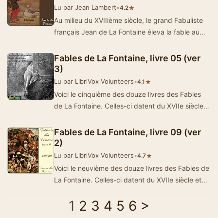
Lu par Jean Lambert
•
★
4.2
Au milieu du XVIIième siècle, le grand Fabuliste
français Jean de La Fontaine éleva la fable au
rang de genre li…
Fables de La Fontaine, livre 05 (ver
3)
Lu par LibriVox Volunteers
•
★
4.1
Voici le cinquième des douze livres des Fables
de La Fontaine. Celles-ci datent du XVIIe siècle
et sont lues par des lecteurs …
Fables de La Fontaine, livre 09 (ver
2)
Lu par LibriVox Volunteers
•
★
4.7
Voici le neuvième des douze livres des Fables de
La Fontaine. Celles-ci datent du XVIIe siècle et
sont lues par des lecteurs d…
1
2
3
4
5
6
>