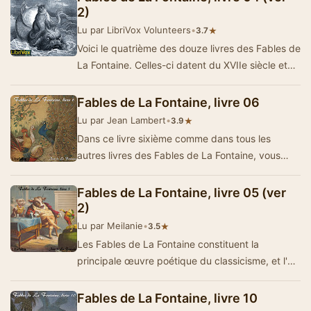
2)
Lu par LibriVox Volunteers
•
★
3.7
Voici le quatrième des douze livres des Fables de
La Fontaine. Celles-ci datent du XVIIe siècle et
sont lues par des lecteurs …
Fables de La Fontaine, livre 06
Lu par Jean Lambert
•
★
3.9
Dans ce livre sixième comme dans tous les
autres livres des Fables de La Fontaine, vous
serez à même de constater la fin…
Fables de La Fontaine, livre 05 (ver
2)
Lu par Meilanie
•
★
3.5
Les Fables de La Fontaine constituent la
principale œuvre poétique du classicisme, et l'un
des plus grands chefs d'œuvre de la litt&e…
Fables de La Fontaine, livre 10