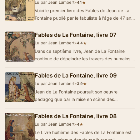
Lu par Jean Lambert
•
★
4.1
Voici le premier livre des Fables de Jean de La
Fontaine publié par le fabuliste à l'âge de 47 ans.
Inspiré de l'…
Fables de La Fontaine, livre 07
Lu par Jean Lambert
•
★
4.4
Dans ce septième livre, Jean de La Fontaine
continue de dépeindre les travers des humains.
Toutefois, l'approche littér…
Fables de La Fontaine, livre 09
Lu par Jean Lambert
•
★
3.9
Jean de La Fontaine poursuit son oeuvre
pédagogique par la mise en scène des
turpitudes et travers des humains. Le fabuliste
r…
Fables de La Fontaine, livre 08
Lu par Jean Lambert
•
★
4
Le Livre huitième des Fables de La Fontaine est
le plus volumineux des douze livres qui