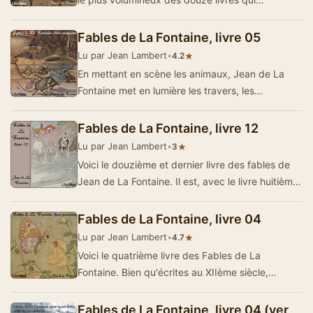
composent l'oeuvre fabuliste du cél&eg…
Fables de La Fontaine, livre 05
Lu par Jean Lambert
•
★
4.2
En mettant en scène les animaux, Jean de La
Fontaine met en lumière les travers, les
fourberies, l'orgueil, l'envie, les d&eac…
Fables de La Fontaine, livre 12
Lu par Jean Lambert
•
★
3
Voici le douzième et dernier livre des fables de
Jean de La Fontaine. Il est, avec le livre huitième,
le plus volumineux, comp…
Fables de La Fontaine, livre 04
Lu par Jean Lambert
•
★
4.7
Voici le quatrième livre des Fables de La
Fontaine. Bien qu'écrites au XIIème siècle,
l'Homme étant toujo…
Fables de La Fontaine, livre 04 (ver