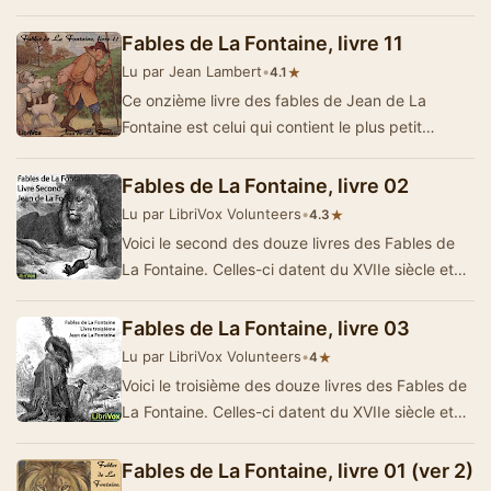
ont été enregistr&eacu…
Fables de La Fontaine, livre 11
Lu par Jean Lambert
•
★
4.1
Ce onzième livre des fables de Jean de La
Fontaine est celui qui contient le plus petit
nombre de fables: 10. Toutefois, les textes d…
Fables de La Fontaine, livre 02
Lu par LibriVox Volunteers
•
★
4.3
Voici le second des douze livres des Fables de
La Fontaine. Celles-ci datent du XVIIe siècle et
ont été enregistr&eacut…
Fables de La Fontaine, livre 03
Lu par LibriVox Volunteers
•
★
4
Voici le troisième des douze livres des Fables de
La Fontaine. Celles-ci datent du XVIIe siècle et
ont été enreg…
Fables de La Fontaine, livre 01 (ver 2)