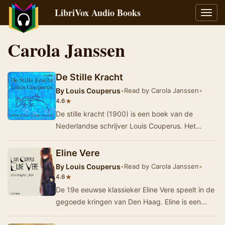
LibriVox Audio Books
Toggl
navig
Carola Janssen
De Stille Kracht
By
Louis Couperus
•
Read by Carola Janssen
•
★
4.6
De stille kracht (1900) is een boek van de
Nederlandse schrijver Louis Couperus. Het
behoort met Noodlot en Eline Vere tot zijn
bekendste we…
Eline Vere
By
Louis Couperus
•
Read by Carola Janssen
•
★
4.6
De 19e eeuwse klassieker Eline Vere speelt in de
gegoede kringen van Den Haag. Eline is een
jonge, mooie maar labiele vrouw die zich veel