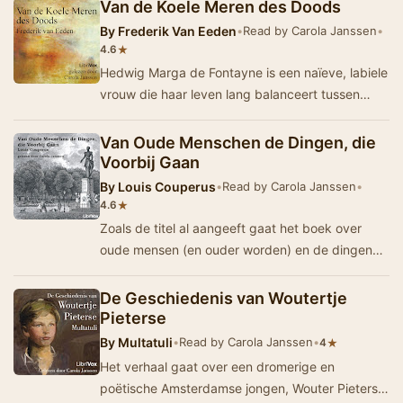
va…
Van de Koele Meren des Doods
By
Frederik Van Eeden
•
Read by Carola Janssen
•
★
4.6
Hedwig Marga de Fontayne is een naïeve, labiele
vrouw die haar leven lang balanceert tussen
waanzin en rede, liefde en lust, verstand e…
Van Oude Menschen de Dingen, die
Voorbij Gaan
By
Louis Couperus
•
Read by Carola Janssen
•
★
4.6
Zoals de titel al aangeeft gaat het boek over
oude mensen (en ouder worden) en de dingen
die voorbijgaan. Maar niet alles gaat voorbij met
h…
De Geschiedenis van Woutertje
Pieterse
By
Multatuli
•
Read by Carola Janssen
•
★
4
Het verhaal gaat over een dromerige en
poëtische Amsterdamse jongen, Wouter Pieterse,