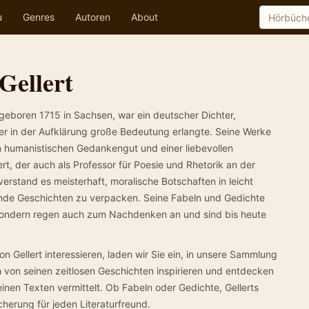
u
Genres
Autoren
About
Gellert
, geboren 1715 in Sachsen, war ein deutscher Dichter,
der in der Aufklärung große Bedeutung erlangte. Seine Werke
n humanistischen Gedankengut und einer liebevollen
rt, der auch als Professor für Poesie und Rhetorik an der
 verstand es meisterhaft, moralische Botschaften in leicht
nde Geschichten zu verpacken. Seine Fabeln und Gedichte
 sondern regen auch zum Nachdenken an und sind bis heute
on Gellert interessieren, laden wir Sie ein, in unsere Sammlung
h von seinen zeitlosen Geschichten inspirieren und entdecken
seinen Texten vermittelt. Ob Fabeln oder Gedichte, Gellerts
cherung für jeden Literaturfreund.