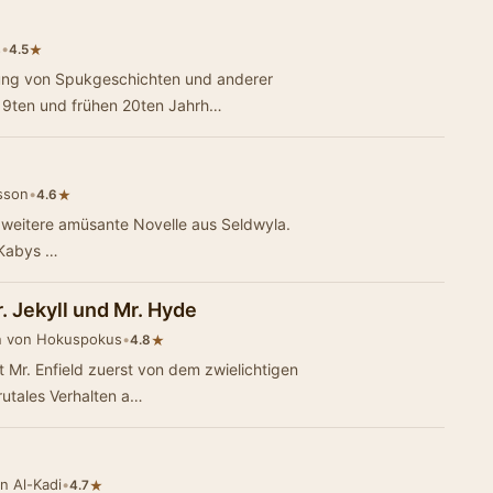
s
•
★
4.5
ung von Spukgeschichten und anderer
 19ten und frühen 20ten Jahrh…
sson
•
★
4.6
e weitere amüsante Novelle aus Seldwyla.
 Kabys …
. Jekyll und Mr. Hyde
n von Hokuspokus
•
★
4.8
t Mr. Enfield zuerst von dem zwielichtigen
rutales Verhalten a…
n Al-Kadi
•
★
4.7