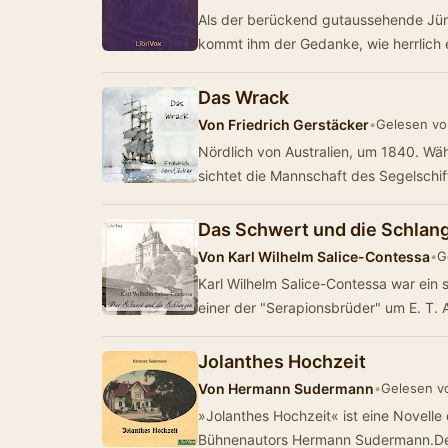
Als der berückend gutaussehende Jüng
kommt ihm der Gedanke, wie herrlich
Das Wrack
Von
Friedrich Gerstäcker
•
Gelesen vo
Nördlich von Australien, um 1840. Wä
sichtet die Mannschaft des Segelschi
Das Schwert und die Schlan
Von
Karl Wilhelm Salice-Contessa
•
G
Karl Wilhelm Salice-Contessa war ein schlesischer Dichter der Romantik. Er war
einer der "Serapionsbrüder" um E. T.
Jolanthes Hochzeit
Von
Hermann Sudermann
•
Gelesen v
»Jolanthes Hochzeit« ist eine Novelle 
Bühnenautors Hermann Sudermann.D