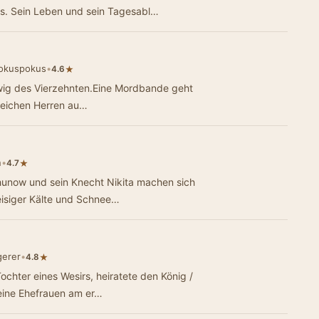
bs. Sein Leben und sein Tagesabl…
okuspokus
•
★
4.6
dwig des Vierzehnten.Eine Mordbande geht
 reichen Herren au…
n
•
★
4.7
hunow und sein Knecht Nikita machen sich
isiger Kälte und Schnee…
gerer
•
★
4.8
chter eines Wesirs, heiratete den König /
seine Ehefrauen am er…