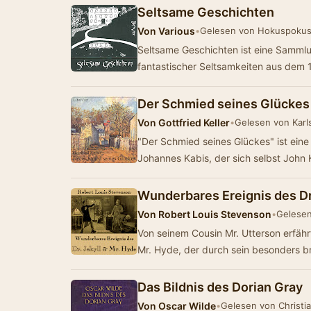
Seltsame Geschichten
Von
Various
•
Gelesen von Hokuspoku
Seltsame Geschichten ist eine Samml
fantastischer Seltsamkeiten aus dem
Der Schmied seines Glückes
Von
Gottfried Keller
•
Gelesen von Karl
"Der Schmied seines Glückes" ist ein
Johannes Kabis, der sich selbst John
Wunderbares Ereignis des Dr
Von
Robert Louis Stevenson
•
Gelese
Von seinem Cousin Mr. Utterson erfähr
Mr. Hyde, der durch sein besonders b
Das Bildnis des Dorian Gray
Von
Oscar Wilde
•
Gelesen von Christia