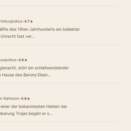
 Hokuspokus
•
★
4.7
älfte des 19ten Jahrhunderts ein beliebter
u Unrecht fast ver…
kuspokus
•
★
4.6
gisnacht, stört ein schlafwandelnder
im Hause des Barons Elsen…
n Karlsson
•
★
4.8
r einer der bekanntesten Helden der
oberung Trojas begibt er s…