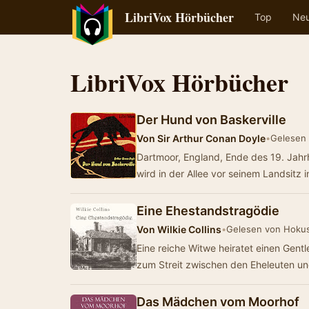
LibriVox Hörbücher
Top
Ne
LibriVox Hörbücher
Der Hund von Baskerville
Von
Sir Arthur Conan Doyle
•
Gelesen 
Dartmoor, England, Ende des 19. Jahrhu
wird in der Allee vor seinem Landsitz
Eine Ehestandstragödie
Von
Wilkie Collins
•
Gelesen von Hoku
Eine reiche Witwe heiratet einen Ge
zum Streit zwischen den Eheleuten 
Das Mädchen vom Moorhof