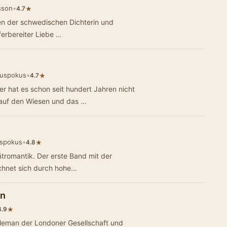
sson
•
★
4.7
gen der schwedischen Dichterin und
ferbereiter Liebe …
kuspokus
•
★
4.7
 hat es schon seit hundert Jahren nicht
auf den Wiesen und das …
uspokus
•
★
4.8
tromantik. Der erste Band mit der
chnet sich durch hohe…
en
★
4.9
tleman der Londoner Gesellschaft und