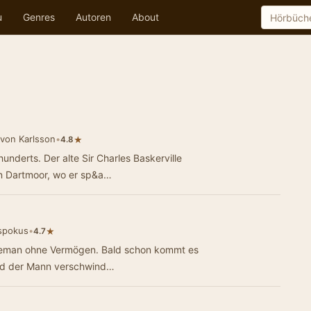
u
Genres
Autoren
About
von Karlsson
•
★
4.8
nderts. Der alte Sir Charles Baskerville
 in Dartmoor, wo er sp&a…
spokus
•
★
4.7
ntleman ohne Vermögen. Bald schon kommt es
und der Mann verschwind…