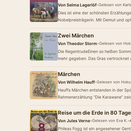
Von
Selma Lagerlöf
•
Gelesen von Karl
Dies ist eine der schönsten Erzählun
Nobelpreisträgerin. Mit Demut und op
Zwei Märchen
Von
Theodor Storm
•
Gelesen von Ho
Die RegentrudeEinen so heißen Sommer
mehr gegeben. Das Gras vertrocknet 
Märchen
Von
Wilhelm Hauff
•
Gelesen von Hok
Hauffs Märchen entstanden in der Spä
Rahmenerzählung “Die Karawane” zei
Reise um die Erde in 80 Tag
Von
Jules Verne
•
Gelesen von Eva K.
•
Phileas Fogg ist ein angesehener Gen