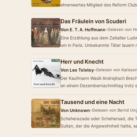
ehrenwertes Mitglied des Reform Clu
Das Fräulein von Scuderi
Von
E. T. A. Hoffmann
•
Gelesen von H
Eine Erzählung aus dem Zeitalter Lu
um in Paris. Unbekannte Täter lauern
Herr und Knecht
Von
Leo Tolstoy
•
Gelesen von Karlsso
Der Kaufmann Wasili Andrejitsch Brec
an einem Dezembernachmittag trotz e
Tausend und eine Nacht
Von
Unknown
•
Gelesen von Bernd Un
Scheherazade oder Schehersad, die To
Sultan, der die Angewohnheit hatte, 