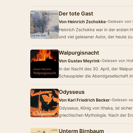
Der tote Gast
Von
Heinrich Zschokke
•
Gelesen von
Heinrich Zschokke war in der ersten H
und viel gelesener Autor, der heute z
Walpurgisnacht
Von
Gustav Meyrink
•
Gelesen von Ho
In der Nacht des 30. April, der Walpur
Schauspieler die Abendgesellschaft 
Odysseus
Von
Karl Friedrich Becker
•
Gelesen vo
Odysseus, König von Ithaka, ist siche
griechischen Mythologie. Nach der Er
Unterm Birnbaum