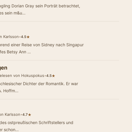
ling Dorian Gray sein Porträt betrachtet,
 es sein m&u…
n Karlsson
•
★
4.5
hrend einer Reise von Sidney nach Singapur
ffes Betsy Ann …
gen
elesen von Hokuspokus
•
★
4.5
 A. Hoffm…
on Karlsson
•
★
4.7
des ostpreußischen Schriftstellers und
er schon…