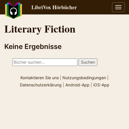
LibriVox Hörbücher
Navig
umsch
Literary Fiction
Keine Ergebnisse
Kontaktieren Sie uns
|
Nutzungsbedingungen
|
Datenschutzerklärung
|
Android-App
|
iOS-App