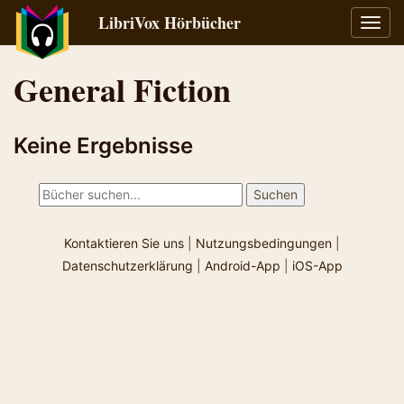
LibriVox Hörbücher
Navig
umsch
General Fiction
Keine Ergebnisse
Kontaktieren Sie uns
|
Nutzungsbedingungen
|
Datenschutzerklärung
|
Android-App
|
iOS-App