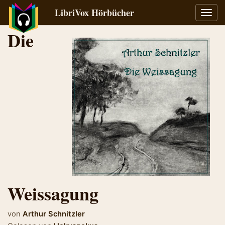
LibriVox Hörbücher
Navig
umsch
Die
Weissagung
von
Arthur Schnitzler