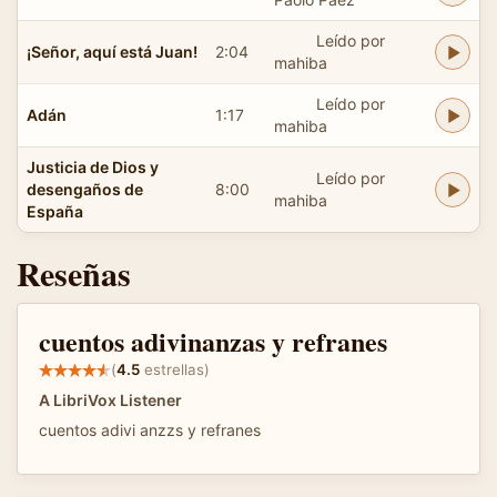
Leído por
¡Señor, aquí está Juan!
2:04
mahiba
Leído por
Adán
1:17
mahiba
Justicia de Dios y
Leído por
desengaños de
8:00
mahiba
España
Reseñas
cuentos adivinanzas y refranes
(
4.5
estrellas)
A LibriVox Listener
cuentos adivi anzzs y refranes