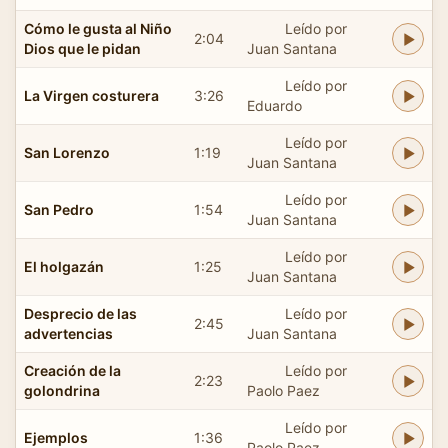
Cómo le gusta al Niño
Leído por
2:04
Dios que le pidan
Juan Santana
Leído por
La Virgen costurera
3:26
Eduardo
Leído por
San Lorenzo
1:19
Juan Santana
Leído por
San Pedro
1:54
Juan Santana
Leído por
El holgazán
1:25
Juan Santana
Desprecio de las
Leído por
2:45
advertencias
Juan Santana
Creación de la
Leído por
2:23
golondrina
Paolo Paez
Leído por
Ejemplos
1:36
Paolo Paez