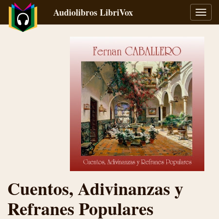
Audiolibros LibriVox
Alter
naveg
Cuentos, Adivinanzas y
Refranes Populares