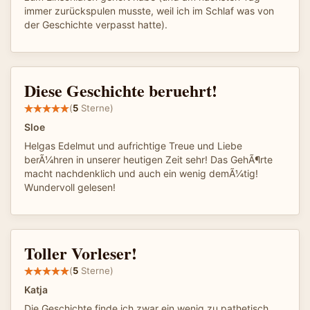
immer zurückspulen musste, weil ich im Schlaf was von
der Geschichte verpasst hatte).
Diese Geschichte beruehrt!
(
5
Sterne)
Sloe
Helgas Edelmut und aufrichtige Treue und Liebe
berÃ¼hren in unserer heutigen Zeit sehr! Das GehÃ¶rte
macht nachdenklich und auch ein wenig demÃ¼tig!
Wundervoll gelesen!
Toller Vorleser!
(
5
Sterne)
Katja
Die Geschichte finde ich zwar ein wenig zu pathetisch,