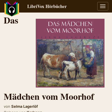
LibriVox Hörbücher
Navig
umsch
Das
Mädchen vom Moorhof
von
Selma Lagerlöf