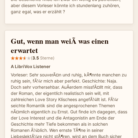
aber diesem Vorleser könnte ich stundenlang zuhören,
ganz egal, was er erzählt ?
Gut, wenn man weiÃ was einen
erwartet
(
3.5
Sterne)
A LibriVox Listener
Vorleser: Sehr souverÃ¤n und ruhig, kÃ¶nnte manchen zu
ruhig sein, fÃ¼r mich aber perfekt. Geschichte: Naja.
Doch sehr vorhersehbar. AuÃerdem missfÃ¤llt mir, dass
der Roman, der eigentlich realistisch sein will, mit
zahlreichen Love Story Klischees angefÃ¼llt ist. FÃ¼r
seichte Romantik sind die angesprochenen Themen
nÃ¤mlich eigentlich zu Ernst. Gut finde ich dagegen, dass
der Love Interest und die Antagonistin am Ende der
Geschichte mehr Tiefe bekommen als in solchen
Romanen Ã¼blich. Wen ernste TÃ¶ne in seiner
LiebeslektÃ¼re nicht stÃ¶ren, wird an dem Buch sicher