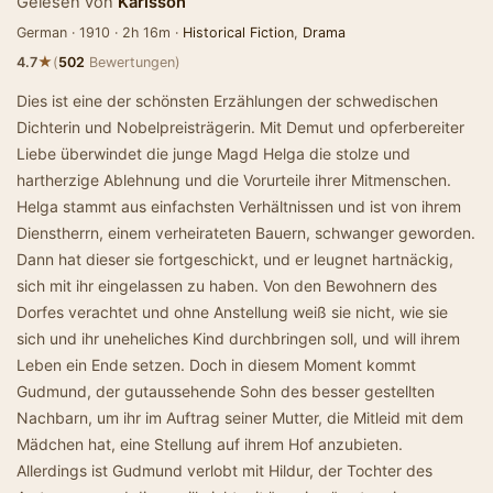
Gelesen von
Karlsson
German · 1910 · 2h 16m ·
Historical Fiction
,
Drama
★
4.7
(
502
Bewertungen)
Dies ist eine der schönsten Erzählungen der schwedischen
Dichterin und Nobelpreisträgerin. Mit Demut und opferbereiter
Liebe überwindet die junge Magd Helga die stolze und
hartherzige Ablehnung und die Vorurteile ihrer Mitmenschen.
Helga stammt aus einfachsten Verhältnissen und ist von ihrem
Dienstherrn, einem verheirateten Bauern, schwanger geworden.
Dann hat dieser sie fortgeschickt, und er leugnet hartnäckig,
sich mit ihr eingelassen zu haben. Von den Bewohnern des
Dorfes verachtet und ohne Anstellung weiß sie nicht, wie sie
sich und ihr uneheliches Kind durchbringen soll, und will ihrem
Leben ein Ende setzen. Doch in diesem Moment kommt
Gudmund, der gutaussehende Sohn des besser gestellten
Nachbarn, um ihr im Auftrag seiner Mutter, die Mitleid mit dem
Mädchen hat, eine Stellung auf ihrem Hof anzubieten.
Allerdings ist Gudmund verlobt mit Hildur, der Tochter des