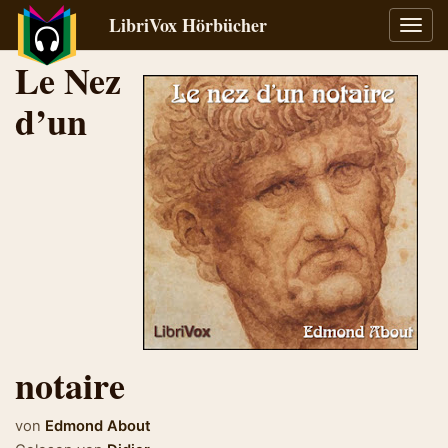
LibriVox Hörbücher
Navig
umsch
Le Nez
d’un
notaire
von
Edmond About