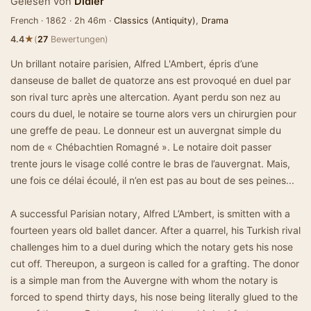
Gelesen von
Didier
French · 1862 · 2h 46m ·
Classics (Antiquity)
,
Drama
★
4.4
(
27
Bewertungen)
Un brillant notaire parisien, Alfred L'Ambert, épris d’une
danseuse de ballet de quatorze ans est provoqué en duel par
son rival turc après une altercation. Ayant perdu son nez au
cours du duel, le notaire se tourne alors vers un chirurgien pour
une greffe de peau. Le donneur est un auvergnat simple du
nom de « Chébachtien Romagné ». Le notaire doit passer
trente jours le visage collé contre le bras de l’auvergnat. Mais,
une fois ce délai écoulé, il n’en est pas au bout de ses peines...
A successful Parisian notary, Alfred L’Ambert, is smitten with a
fourteen years old ballet dancer. After a quarrel, his Turkish rival
challenges him to a duel during which the notary gets his nose
cut off. Thereupon, a surgeon is called for a grafting. The donor
is a simple man from the Auvergne with whom the notary is
forced to spend thirty days, his nose being literally glued to the