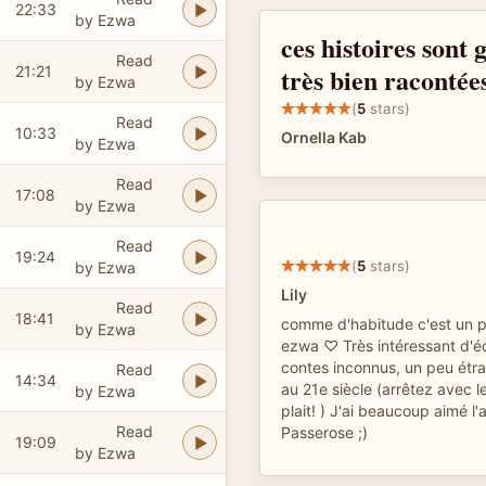
22:33
by Ezwa
ces histoires sont 
Read
très bien racontée
21:21
by Ezwa
(
5
stars)
Read
10:33
Ornella Kab
by Ezwa
Read
17:08
by Ezwa
Read
19:24
(
5
stars)
by Ezwa
Lily
Read
18:41
comme d'habitude c'est un pl
by Ezwa
ezwa ♡ Très intéressant d'é
contes inconnus, un peu étr
Read
14:34
au 21e siècle (arrêtez avec le
by Ezwa
plait! ) J'ai beaucoup aimé l
Read
Passerose ;)
19:09
by Ezwa