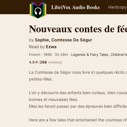
LibriVox Audio Books
Hardcopy
Nouveaux contes de fée
by
Sophie, Comtesse De Ségur
Read by
Ezwa
French · 1896 · 5h 28m ·
Legends & Fairy Tales
,
Children's
★
4.8
(
268
reviews)
La Comtesse de Ségur nous livre ici quelques récits 
petites-filles.
L'on y découvre des enfants bien curieux, bien coura
bonnes et mauvaises fées.
Elles les feront passer par des épreuves bien difficiles
Here are a few tales that entertained the countess o