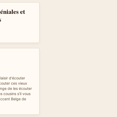
géniales et
s
aisir d'écouter
couter ces vieux
ange de les écouter
s cousins s'il vous
'accent Belge de