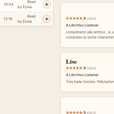
Read
19:04
by Ezwa
Read
(
5
stars)
12:18
by Ezwa
A LibriVox Listener
complimenti alla lettrice , io 
compreso la storia chiaramen
Lise
(
5
stars)
A LibriVox Listener
Très belle histoire. Félicitati
(
5
stars)