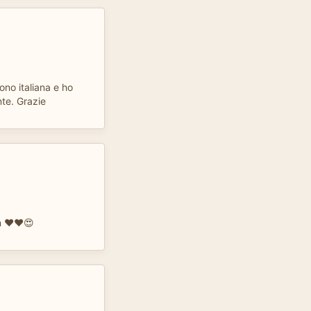
sono italiana e ho
te. Grazie
on ❤️❤️😍