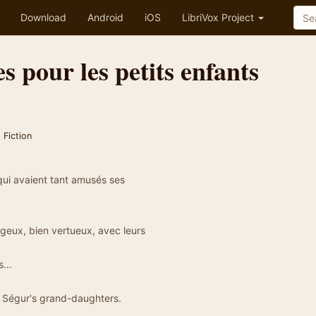
Download
Android
iOS
LibriVox Project
s pour les petits enfants
 Fiction
qui avaient tant amusés ses
geux, bien vertueux, avec leurs
...
f Ségur's grand-daughters.