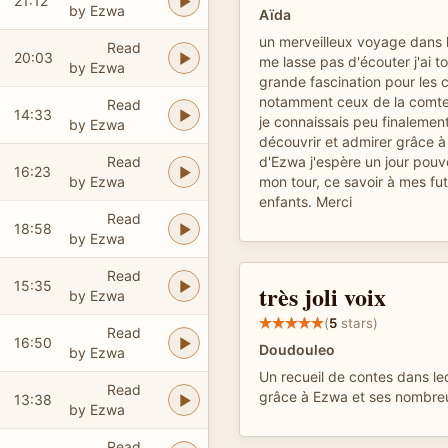
21:12
by Ezwa
Aïda
un merveilleux voyage dans 
Read
20:03
me lasse pas d'écouter j'ai t
by Ezwa
grande fascination pour les 
notamment ceux de la comt
Read
14:33
je connaissais peu finalement
by Ezwa
découvrir et admirer grâce à
Read
d'Ezwa j'espère un jour pouvo
16:23
by Ezwa
mon tour, ce savoir à mes fut
enfants. Merci
Read
18:58
by Ezwa
Read
15:35
très joli voix
by Ezwa
(
5
stars)
Read
16:50
Doudouleo
by Ezwa
Un recueil de contes dans le
Read
grâce à Ezwa et ses nombreu
13:38
by Ezwa
Read