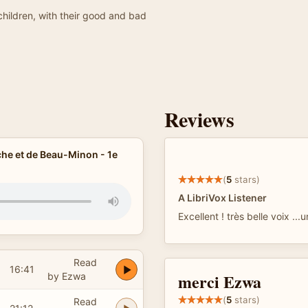
children, with their good and bad
Reviews
che et de Beau-Minon - 1e
(
5
stars)
A LibriVox Listener
Excellent ! très belle voix ...
Read
16:41
merci Ezwa
by Ezwa
(
5
stars)
Read