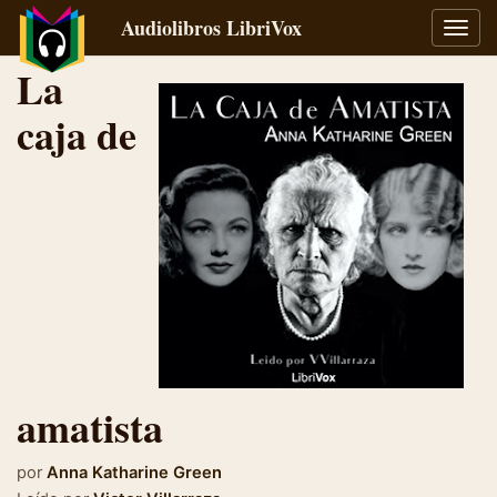
Audiolibros LibriVox
Alter
naveg
La
caja de
amatista
por
Anna Katharine Green