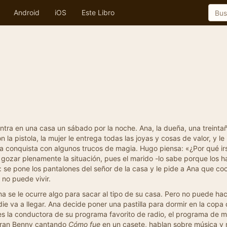
Android
iOS
Este Libro
entra en una casa un sábado por la noche. Ana, la dueña, una treint
la pistola, la mujer le entrega todas las joyas y cosas de valor, y le
l la conquista con algunos trucos de magia. Hugo piensa: «¿Por qué irs
 gozar plenamente la situación, pues el marido -lo sabe porque los h
: se pone los pantalones del señor de la casa y le pide a Ana que coc
no puede vivir.
na se le ocurre algo para sacar al tipo de su casa. Pero no puede ha
ie va a llegar. Ana decide poner una pastilla para dormir en la copa 
la conductora de su programa favorito de radio, el programa de mús
 gran Benny cantando
Cómo fue
en un casete, hablan sobre música y 