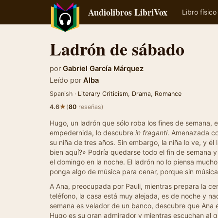
Audiolibros LibriVox
Libro físico
Ladrón de sábado
por
Gabriel García Márquez
Leído por
Alba
Spanish ·
Literary Criticism
,
Drama
,
Romance
★
4.6
(
80
reseñas)
Hugo, un ladrón que sólo roba los fines de semana, 
empedernida, lo descubre
in fraganti
. Amenazada con 
su niña de tres años. Sin embargo, la niña lo ve, y é
bien aquí?» Podría quedarse todo el fin de semana y
el domingo en la noche. El ladrón no lo piensa mucho
ponga algo de música para cenar, porque sin música 
A Ana, preocupada por Pauli, mientras prepara la ce
teléfono, la casa está muy alejada, es de noche y nad
semana es velador de un banco, descubre que Ana es 
Hugo es su gran admirador y mientras escuchan al