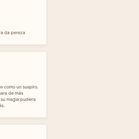
ra da pereza
ve como un suspiro.
mara de más
 su magia pudiera
ás.