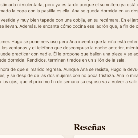
timarla ni violentarla, pero ya es tarde porque el somnífero ya está
ado la copa con la pastilla es ella. Ana se queda dormida en un dos 
estida y muy bien tapada con una cobija, en su recámara. En el jar
e llevan. Además, le encanta cómo cocina ese ladrón que, a fin de c
mer. Hugo se pone nervioso pero Ana inventa que la niña está enferm
 las ventanas y el teléfono que descompuso la noche anterior, mientr
uede practicar con nadie. Él le propone que bailen una pieza y se a
eda dormida. Rendidos, terminan tirados en un sillón de la sala.
es hora de que el marido regrese. Aunque Ana se resiste, Hugo le devu
s, y se despide de las dos mujeres con no poca tristeza. Ana lo mira
 los ojos, que el próximo fin de semana su esposo va a volver a salir 
Reseñas