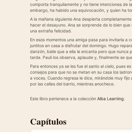
comporta tranquilamente y no tiene intenciones de las
embargo, ha habido una equivocación, y quien ha tom
A la mañana siguiente Ana despierta completamente v
hacer el desayuno. Ana se sorprende de lo bien que s
una extraña felicidad.
En esos momentos una amiga pasa para invitarla a co
juntitos en casa a disfrutar del domingo. Hugo repara
danzón, baile que a ella le encanta pero que nunca p
tarde. Pauli los observa, aplaude y, finalmente se qu
Para entonces ya se les fue el santo al cielo, pues 
consejos para que no se metan en su casa los ladrone
a voces. Cuando regresa le dice, mirándole muy fijo a
por las calles del barrio, mientras anochece.
Este libro pertenece a la colecciòn
Alba Learning
.
Capítulos