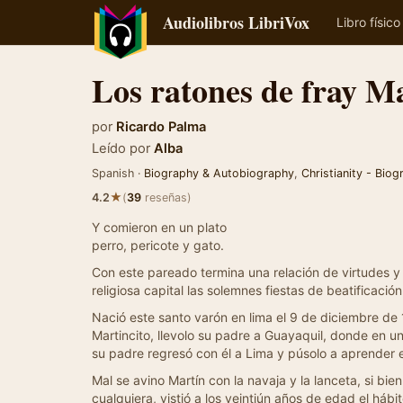
Audiolibros LibriVox
Libro físico
Los ratones de fray M
por
Ricardo Palma
Leído por
Alba
Spanish ·
Biography & Autobiography
,
Christianity - Biog
★
4.2
(
39
reseñas)
Y comieron en un plato
perro, pericote y gato.
Con este pareado termina una relación de virtudes y 
religiosa capital las solemnes fiestas de beatificació
Nació este santo varón en lima el 9 de diciembre de
Martincito, llevolo su padre a Guayaquil, donde en u
su padre regresó con él a Lima y púsolo a aprender e
Mal se avino Martín con la navaja y la lanceta, si bi
cualquiera, vistió a los veintiún años de edad el h