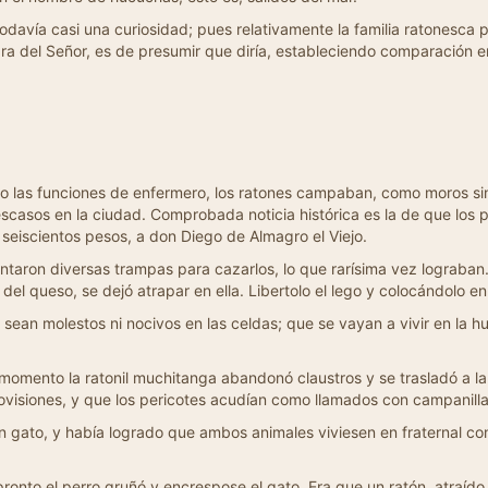
todavía casi una curiosidad; pues relativamente la familia ratonesca 
bra del Señor, es de presumir que diría, estableciendo comparación en
las funciones de enfermero, los ratones campaban, como moros sin s
casos en la ciudad. Comprobada noticia histórica es la de que los 
seiscientos pesos, a don Diego de Almagro el Viejo.
ventaron diversas trampas para cazarlos, lo que rarísima vez lograba
o del queso, se dejó atrapar en ella. Libertolo el lego y colocándolo en
ean molestos ni nocivos en las celdas; que se vayan a vivir en la hu
omento la ratonil muchitanga abandonó claustros y se trasladó a la h
ovisiones, y que los pericotes acudían como llamados con campanilla
n gato, y había logrado que ambos animales viviesen en fraternal co
nto el perro gruñó y encrespose el gato. Era que un ratón, atraído p