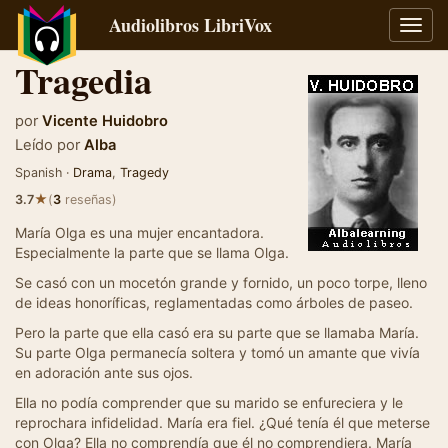
Audiolibros LibriVox
Alter
naveg
Tragedia
por
Vicente Huidobro
Leído por
Alba
Spanish ·
Drama
,
Tragedy
★
3.7
(
3
reseñas)
María Olga es una mujer encantadora.
Especialmente la parte que se llama Olga.
Se casó con un mocetón grande y fornido, un poco torpe, lleno
de ideas honoríficas, reglamentadas como árboles de paseo.
Pero la parte que ella casó era su parte que se llamaba María.
Su parte Olga permanecía soltera y tomó un amante que vivía
en adoración ante sus ojos.
Ella no podía comprender que su marido se enfureciera y le
reprochara infidelidad. María era fiel. ¿Qué tenía él que meterse
con Olga? Ella no comprendía que él no comprendiera. María