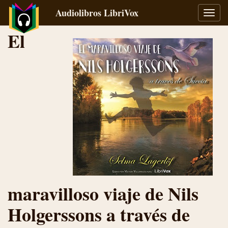
Audiolibros LibriVox
Alter
naveg
El
maravilloso viaje de Nils
Holgerssons a través de