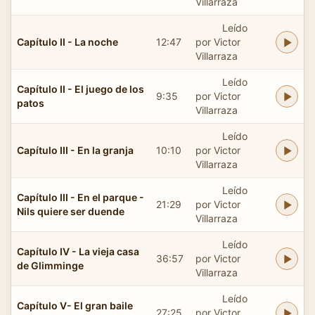
Villarraza
Leído
Capítulo II - La noche
12:47
por Victor
Villarraza
Leído
Capítulo II - El juego de los
9:35
por Victor
patos
Villarraza
Leído
Capítulo III - En la granja
10:10
por Victor
Villarraza
Leído
Capítulo III - En el parque -
21:29
por Victor
Nils quiere ser duende
Villarraza
Leído
Capítulo IV - La vieja casa
36:57
por Victor
de Glimminge
Villarraza
Leído
Capítulo V- El gran baile
27:25
por Victor