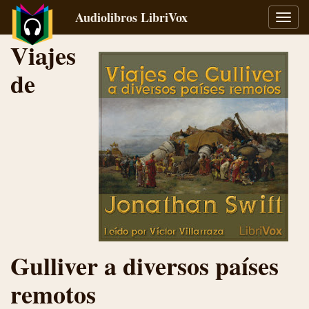
Audiolibros LibriVox
Alter
naveg
Viajes
de
Gulliver a diversos países
remotos