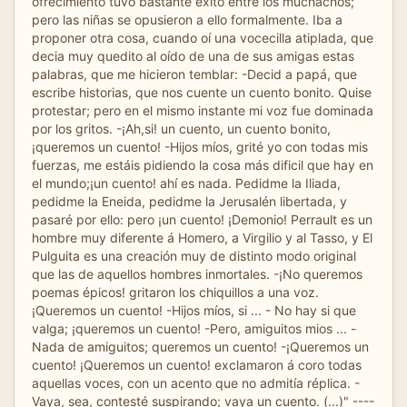
ofrecimiento tuvo bastante éxito entre los muchachos;
pero las niñas se opusieron a ello formalmente. Iba a
proponer otra cosa, cuando oí una vocecilla atiplada, que
decia muy quedito al oído de una de sus amigas estas
palabras, que me hicieron temblar: -Decid a papá, que
escribe historias, que nos cuente un cuento bonito. Quise
protestar; pero en el mismo instante mi voz fue dominada
por los gritos. -¡Ah,si! un cuento, un cuento bonito,
¡queremos un cuento! -Hijos míos, grité yo con todas mis
fuerzas, me estáis pidiendo la cosa más dificil que hay en
el mundo;¡un cuento! ahí es nada. Pedidme la Iliada,
pedidme la Eneida, pedidme la Jerusalén libertada, y
pasaré por ello: pero ¡un cuento! ¡Demonio! Perrault es un
hombre muy diferente á Homero, a Virgilio y al Tasso, y El
Pulguita es una creación muy de distinto modo original
que las de aquellos hombres inmortales. -¡No queremos
poemas épicos! gritaron los chiquillos a una voz.
¡Queremos un cuento! -Hijos míos, si ... - No hay si que
valga; ¡queremos un cuento! -Pero, amiguitos mios ... -
Nada de amiguitos; queremos un cuento! -¡Queremos un
cuento! ¡Queremos un cuento! exclamaron á coro todas
aquellas voces, con un acento que no admitía réplica. -
Vaya, sea, contesté suspirando; vaya un cuento. (...)" ----