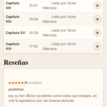
Capítulo
Leído por Victor
21:41
XIII
Villarraza
Capítulo
Leído por Victor
10:24
XIV
Villarraza
Leído por Victor
Capítulo XV
20:28
Villarraza
Capítulo
Leído por Victor
17:42
XVI
Villarraza
Reseñas
(
5
estrellas)
yoshimar
soy su fan VÃ­ctor excelente como todos sus trabajos, en
vdd le agradezco por tan buenas lecturas