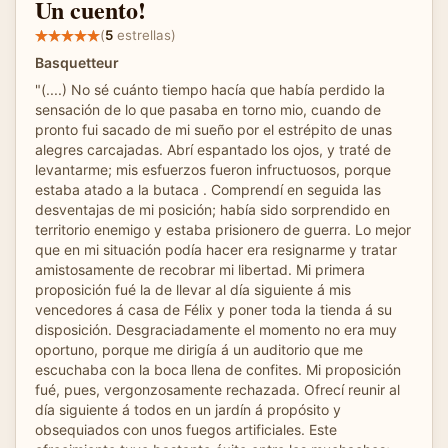
Un cuento!
(
5
estrellas)
Basquetteur
"(....) No sé cuánto tiempo hacía que había perdido la
sensación de lo que pasaba en torno mio, cuando de
pronto fui sacado de mi sueño por el estrépito de unas
alegres carcajadas. Abrí espantado los ojos, y traté de
levantarme; mis esfuerzos fueron infructuosos, porque
estaba atado a la butaca . Comprendí en seguida las
desventajas de mi posición; había sido sorprendido en
territorio enemigo y estaba prisionero de guerra. Lo mejor
que en mi situación podía hacer era resignarme y tratar
amistosamente de recobrar mi libertad. Mi primera
proposición fué la de llevar al día siguiente á mis
vencedores á casa de Félix y poner toda la tienda á su
disposición. Desgraciadamente el momento no era muy
oportuno, porque me dirigía á un auditorio que me
escuchaba con la boca llena de confites. Mi proposición
fué, pues, vergonzosamente rechazada. Ofrecí reunir al
día siguiente á todos en un jardín á propósito y
obsequiados con unos fuegos artificiales. Este