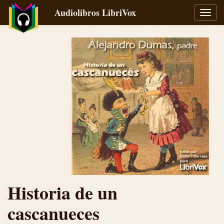
Audiolibros LibriVox
Alter
naveg
Historia de un
cascanueces