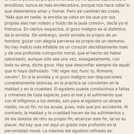
envidioso; nunca es más envilecedora, porque nos hace odiar lo
que deberíamos amar y honrar. Pero así caminan las cosas.
"Más que en nadie, la envidia se ceba en los que por sus
propias alas han volado y huído de la jaula común», decía ya el
Petrarca. En ciertos respectos, el gozo maligno es el distintivo
de la envidia. Sin embargo, sentir envidia es propio de un
hombre; gozar con alegría perversa es propio de un demonio.
No hay indicio más infalible de un corazón decididamente malo
y de una profunda corrupción moral, que el hecho de haber
saboreado, aunque sólo sea una vez, sosegadamente, con
toda su alma, dicho goce. Hay que desconfiar siempre de aquél
que lo haya disfrutado. "
Hic niger est; hunc tu, Romane,
caveto".
En si la envidia y el gozo maligno son disposiciones
completamente teóricas; en la práctica se convierten en la
maldad y en la crueldad. El egoísmo puede conducirnos a faltas
y crímenes de toda especie; pero el mal y el sufrirniento que
con él infligimos a los demás, son para el egoísmo un simple
medio, no un fin; no los acusa, pues, más que por accidente. Al
contrario, la maldad y la crueldad hacen de los sufrimientos y
de los dolores de otro su propio fin; alcanzar este fin, tal es su
placer. Así hay que ver aquí un grado más profundo en la
perversidad moral. La máxima del egoísmo refinado es: