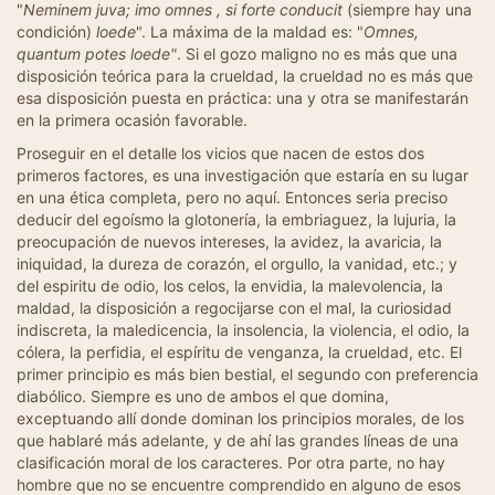
"
Neminem juva; imo omnes , si forte conducit
(siempre hay una
condición)
loede
". La máxima de la maldad es: "
Omnes,
quantum potes loede"
. Si el gozo maligno no es más que una
disposición teórica para la crueldad, la crueldad no es más que
esa disposición puesta en práctica: una y otra se manifestarán
en la primera ocasión favorable.
Proseguir en el detalle los vicios que nacen de estos dos
primeros factores, es una investigación que estaría en su lugar
en una ética completa, pero no aquí. Entonces seria preciso
deducir del egoísmo la glotonería, la embriaguez, la lujuria, la
preocupación de nuevos intereses, la avidez, la avaricia, la
iniquidad, la dureza de corazón, el orgullo, la vanidad, etc.; y
del espiritu de odio, los celos, la envidia, la malevolencia, la
maldad, la disposición a regocijarse con el mal, la curiosidad
indiscreta, la maledicencia, la insolencia, la violencia, el odio, la
cólera, la perfidia, el espíritu de venganza, la crueldad, etc. El
primer principio es más bien bestial, el segundo con preferencia
diabólico. Siempre es uno de ambos el que domina,
exceptuando allí donde dominan los principios morales, de los
que hablaré más adelante, y de ahí las grandes líneas de una
clasificación moral de los caracteres. Por otra parte, no hay
hombre que no se encuentre comprendido en alguno de esos