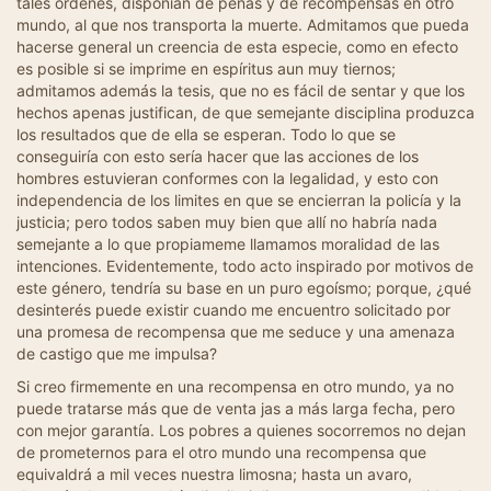
tales órdenes, disponían de penas y de recompensas en otro
mundo, al que nos transporta la muerte. Admitamos que pueda
hacerse general un creencia de esta especie, como en efecto
es posible si se imprime en espíritus aun muy tiernos;
admitamos además la tesis, que no es fácil de sentar y que los
hechos apenas justifican, de que semejante disciplina produzca
los resultados que de ella se esperan. Todo lo que se
conseguiría con esto sería hacer que las acciones de los
hombres estuvieran conformes con la legalidad, y esto con
independencia de los limites en que se encierran la policía y la
justicia; pero todos saben muy bien que allí no habría nada
semejante a lo que propiameme llamamos moralidad de las
intenciones. Evidentemente, todo acto inspirado por motivos de
este género, tendría su base en un puro egoísmo; porque, ¿qué
desinterés puede existir cuando me encuentro solicitado por
una promesa de recompensa que me seduce y una amenaza
de castigo que me impulsa?
Si creo firmemente en una recompensa en otro mundo, ya no
puede tratarse más que de venta jas a más larga fecha, pero
con mejor garantía. Los pobres a quienes socorremos no dejan
de prometernos para el otro mundo una recompensa que
equivaldrá a mil veces nuestra limosna; hasta un avaro,