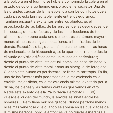
a la pólvora en el fusil, no se hubiera comprimido la cólera en el
estado de odio largo tiempo empollado en el secreto? Una de
las grandes causas de la malevolencia son los conflictos que a
cada paso estallan inevitablemente entre los egoísmos.
También encuentra excitantes entre los objetos; es el
espectáculo de las faltas, de los errores, de las debilidades, de
las locuras, de los defectos y de las imperfecciones de toda
clase, el que expone cada uno de nosotros en número mayor o
menor, al menos en algunas ocasiones, a las miradas de los
demás. Espectáculo tal, que a más de un hombre, en las horas
de melancolía o de hipocondría, se le aparece el mundo desde
el punto de vista estético como un museo de caricaturas;
desde el punto de vista intelectual, como una casa de locos, y
desde el punto de vista moral, como un albergue de foragidos.
Cuando este humor es persistente, se llama misantropía. En fin,
una de las fuentes más poderosas de la malevolencia es la
envidia, mejor dicho, es la malevolencia misma, excitada por la
dicha, los bienes y las demás ventajas que vemos en otro.
Nadie está exento de ella. Ya lo decía Herodoto (III, 80):
«Desde el origen del mundo, la envidia es innata entre los
hombres ... Pero tiene muchos grados. Nunca perdona menos
ni es más venenosa que cuando se apresa en las cualidades de
la misma persona, porque entonces ya no queda esperanza al