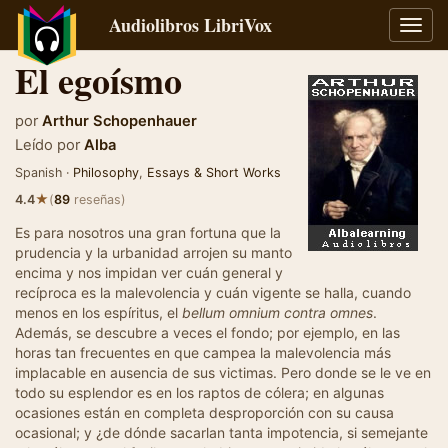
Audiolibros LibriVox
Alter
naveg
El egoísmo
por
Arthur Schopenhauer
Leído por
Alba
Spanish ·
Philosophy
,
Essays & Short Works
★
4.4
(
89
reseñas)
Es para nosotros una gran fortuna que la
prudencia y la urbanidad arrojen su manto
encima y nos impidan ver cuán general y
recíproca es la malevolencia y cuán vigente se halla, cuando
menos en los espíritus, el
bellum omnium
contra omnes
.
Además, se descubre a veces el fondo; por ejemplo, en las
horas tan frecuentes en que campea la malevolencia más
implacable en ausencia de sus victimas. Pero donde se le ve en
todo su esplendor es en los raptos de cólera; en algunas
ocasiones están en completa desproporción con su causa
ocasional; y ¿de dónde sacarlan tanta impotencia, si semejante