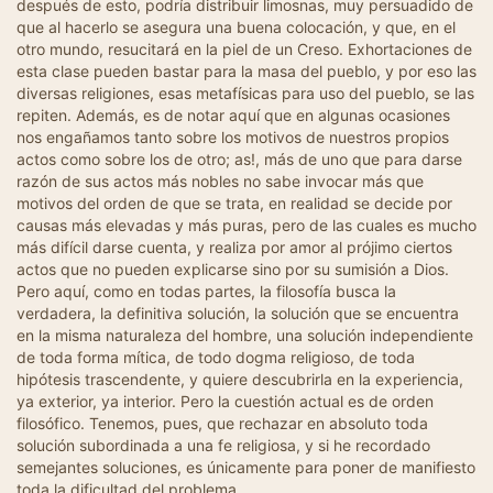
después de esto, podría distribuir limosnas, muy persuadido de
que al hacerlo se asegura una buena colocación, y que, en el
otro mundo, resucitará en la piel de un Creso. Exhortaciones de
esta clase pueden bastar para la masa del pueblo, y por eso las
diversas religiones, esas metafísicas para uso del pueblo, se las
repiten. Además, es de notar aquí que en algunas ocasiones
nos engañamos tanto sobre los motivos de nuestros propios
actos como sobre los de otro; as!, más de uno que para darse
razón de sus actos más nobles no sabe invocar más que
motivos del orden de que se trata, en realidad se decide por
causas más elevadas y más puras, pero de las cuales es mucho
más difícil darse cuenta, y realiza por amor al prójimo ciertos
actos que no pueden explicarse sino por su sumisión a Dios.
Pero aquí, como en todas partes, la filosofía busca la
verdadera, la definitiva solución, la solución que se encuentra
en la misma naturaleza del hombre, una solución independiente
de toda forma mítica, de todo dogma religioso, de toda
hipótesis trascendente, y quiere descubrirla en la experiencia,
ya exterior, ya interior. Pero la cuestión actual es de orden
filosófico. Tenemos, pues, que rechazar en absoluto toda
solución subordinada a una fe religiosa, y si he recordado
semejantes soluciones, es únicamente para poner de manifiesto
toda la dificultad del problema.