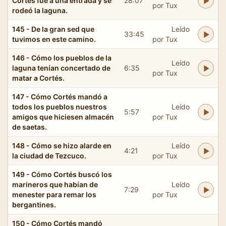
Cortés fué a una entrada y se
28:07
por Tux
rodeó la laguna.
145 - De la gran sed que
Leído
33:45
tuvimos en este camino.
por Tux
146 - Cómo los pueblos de la
Leído
laguna tenían concertado de
6:35
por Tux
matar a Cortés.
147 - Cómo Cortés mandó a
todos los pueblos nuestros
Leído
5:57
amigos que hiciesen almacén
por Tux
de saetas.
148 - Cómo se hizo alarde en
Leído
4:21
la ciudad de Tezcuco.
por Tux
149 - Cómo Cortés buscó los
marineros que habían de
Leído
7:29
menester para remar los
por Tux
bergantines.
150 - Cómo Cortés mandó