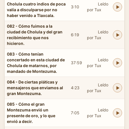
Cholula cuatro indios de poca
Leído
3:10
valía a disculparse por no
por Tux
haber venido a Tlaxcala.
082 - Cómo fuimos a la
ciudad de Cholula y del gran
Leído
6:19
recibimiento que nos
por Tux
hicieron.
083 - Cómo tenían
concertado en esta ciudad de
Leído
37:59
Cholula de matarnos, por
por Tux
mandado de Montezuma.
084 - De ciertas pláticas y
Leído
mensajeros que enviamos al
4:23
por Tux
gran Montezuma.
085 - Cómo el gran
Montezuma envió un
Leído
7:05
presente de oro, y lo que
por Tux
envió a decir.