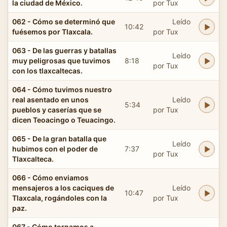
la ciudad de México.
por Tux
062 - Cómo se determinó que
Leído
10:42
fuésemos por Tlaxcala.
por Tux
063 - De las guerras y batallas
Leído
muy peligrosas que tuvimos
8:18
por Tux
con los tlaxcaltecas.
064 - Cómo tuvimos nuestro
real asentado en unos
Leído
5:34
pueblos y caserías que se
por Tux
dicen Teoacingo o Teuacingo.
065 - De la gran batalla que
Leído
hubimos con el poder de
7:37
por Tux
Tlaxcalteca.
066 - Cómo enviamos
mensajeros a los caciques de
Leído
10:47
Tlaxcala, rogándoles con la
por Tux
paz.
067 - Cómo tornamos a