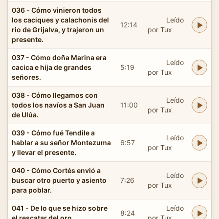
036 - Cómo vinieron todos
los caciques y calachonis del
Leído
12:14
rio de Grijalva, y trajeron un
por Tux
presente.
037 - Cómo doña Marina era
Leído
cacica e hija de grandes
5:19
por Tux
señores.
038 - Cómo llegamos con
Leído
todos los navíos a San Juan
11:00
por Tux
de Ulúa.
039 - Cómo fué Tendile a
Leído
hablar a su señor Montezuma
6:57
por Tux
y llevar el presente.
040 - Cómo Cortés envió a
Leído
buscar otro puerto y asiento
7:26
por Tux
para poblar.
041 - De lo que se hizo sobre
Leído
8:24
el rescatar del oro.
por Tux