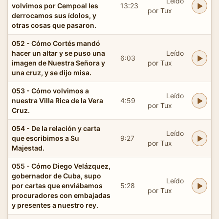
Leído
volvimos por Cempoal les
13:23
por Tux
derrocamos sus ídolos, y
otras cosas que pasaron.
052 - Cómo Cortés mandó
hacer un altar y se puso una
Leído
6:03
imagen de Nuestra Señora y
por Tux
una cruz, y se dijo misa.
053 - Cómo volvimos a
Leído
nuestra Villa Rica de la Vera
4:59
por Tux
Cruz.
054 - De la relación y carta
Leído
que escribimos a Su
9:27
por Tux
Majestad.
055 - Cómo Diego Velázquez,
gobernador de Cuba, supo
Leído
por cartas que enviábamos
5:28
por Tux
procuradores con embajadas
y presentes a nuestro rey.