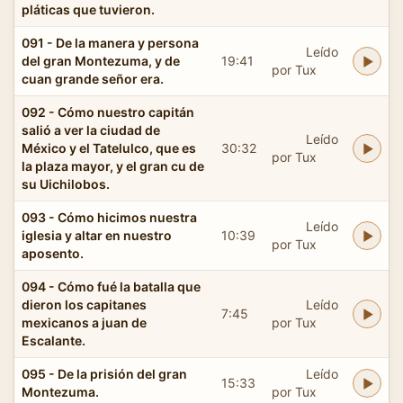
pláticas que tuvieron.
091 - De la manera y persona
Leído
del gran Montezuma, y de
19:41
por Tux
cuan grande señor era.
092 - Cómo nuestro capitán
salió a ver la ciudad de
Leído
México y el Tatelulco, que es
30:32
por Tux
la plaza mayor, y el gran cu de
su Uichilobos.
093 - Cómo hicimos nuestra
Leído
iglesia y altar en nuestro
10:39
por Tux
aposento.
094 - Cómo fué la batalla que
dieron los capitanes
Leído
7:45
mexicanos a juan de
por Tux
Escalante.
095 - De la prisión del gran
Leído
15:33
Montezuma.
por Tux