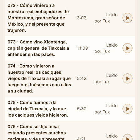
072 - Cómo vinieron a
nuestro real embajadores de
Leído
Montezuma, gran señor de
3:02
por Tux
México, y del presente que
trajeron.
073 - Cómo vino Xicotenga,
Leído
capitán general de Tlaxcala a
11:09
por Tux
entender en las paces.
074 - Cómo vinieron a
nuestro real los caciques
Leído
viejos de Tlaxcala a rogar que
5:42
por Tux
luego nos fuésemos con ellos
a su ciudad.
075 - Cómo fuimos a la
Leído
ciudad de Tlaxcala, y lo que
6:30
por Tux
los caciques viejos hicieron.
076 - Cómo se dijo misa
estando presentes muchos
Leído
caciques, y de un presente
4:21