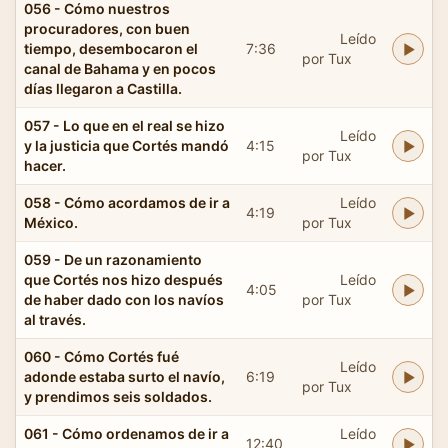
056 - Cómo nuestros
procuradores, con buen
Leído
tiempo, desembocaron el
7:36
por Tux
canal de Bahama y en pocos
días llegaron a Castilla.
057 - Lo que en el real se hizo
Leído
y la justicia que Cortés mandó
4:15
por Tux
hacer.
058 - Cómo acordamos de ir a
Leído
4:19
México.
por Tux
059 - De un razonamiento
que Cortés nos hizo después
Leído
4:05
de haber dado con los navíos
por Tux
al través.
060 - Cómo Cortés fué
Leído
adonde estaba surto el navío,
6:19
por Tux
y prendimos seis soldados.
061 - Cómo ordenamos de ir a
Leído
12:40