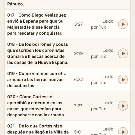
Pánuco.
017 - Cómo Diego Velázquez
envió a España para que Su
Leído
3:27
Majestad le diese licencia
por Tux
para rescatar y conquistar.
018 - De los borrones y cosas
que escriben los coronistas
Leído
9:19
Gómara e Illescas acerca de
por Tux
las cosas de la Nueva España.
019 - Cómo vinimos con otra
Leído
armada a las tierras nuevas
6:37
por Tux
descubiertas.
020 - Cómo Cortés se
apercibió y entendió en las
Leído
7:27
cosas que convenían para
por Tux
despacharse con la armada.
021 - De lo que Cortés hizo
Leído
después que llegó a la Villa de
5:01
por Tux