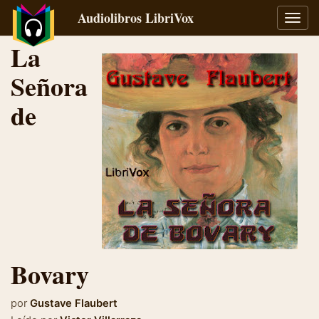
Audiolibros LibriVox
Alter
naveg
La
Señora
de
Bovary
por
Gustave Flaubert