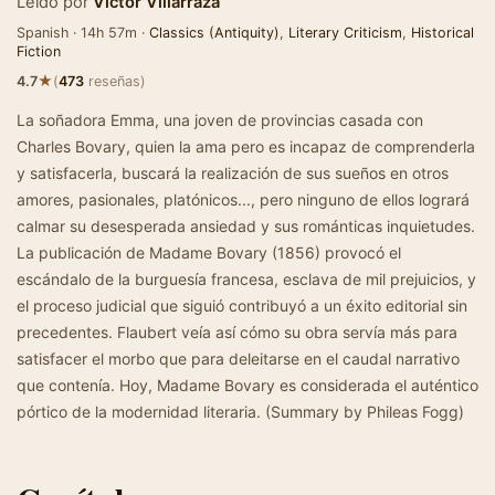
Leído por
Victor Villarraza
Spanish · 14h 57m ·
Classics (Antiquity)
,
Literary Criticism
,
Historical
Fiction
★
4.7
(
473
reseñas)
La soñadora Emma, una joven de provincias casada con
Charles Bovary, quien la ama pero es incapaz de comprenderla
y satisfacerla, buscará la realización de sus sueños en otros
amores, pasionales, platónicos..., pero ninguno de ellos logrará
calmar su desesperada ansiedad y sus románticas inquietudes.
La publicación de Madame Bovary (1856) provocó el
escándalo de la burguesía francesa, esclava de mil prejuicios, y
el proceso judicial que siguió contribuyó a un éxito editorial sin
precedentes. Flaubert veía así cómo su obra servía más para
satisfacer el morbo que para deleitarse en el caudal narrativo
que contenía. Hoy, Madame Bovary es considerada el auténtico
pórtico de la modernidad literaria. (Summary by Phileas Fogg)