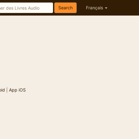
Search
Français
oid
|
App iOS