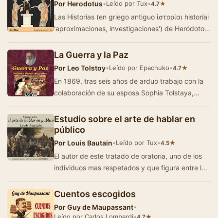
Por
Herodotus
•
Leído por Tux
•
★
4.7
Las Historias (en griego antiguo ἱστορίαι historíai
'aproximaciones, investigaciones') de Heródoto
de Halicarnaso (484–despu&e…
La Guerra y la Paz
Por
Leo Tolstoy
•
Leído por Epachuko
•
★
4.7
En 1869, tras seis años de arduo trabajo con la
colaboración de su esposa Sophia Tolstaya,
Tolstoy publicó la versi&oac…
Estudio sobre el arte de hablar en
público
Por
Louis Bautain
•
Leído por Tux
•
★
4.5
El autor de este tratado de oratoria, uno de los
individuos mas respetados y que figura entre los
tres ó cuatro oradores y pensadores…
Cuentos escogidos
Por
Guy de Maupassant
•
Leído por Carlos Lombardi
•
★
4.7