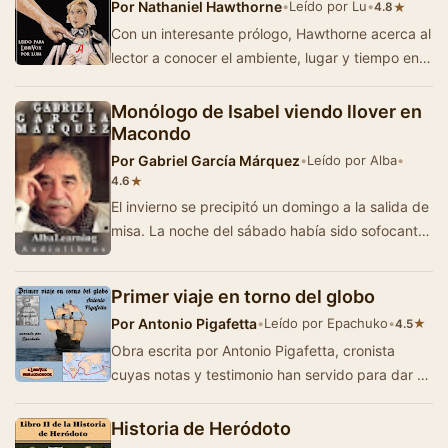
Por
Nathaniel Hawthorne
•
Leído por Lu
•
★
4.8
Con un interesante prólogo, Hawthorne acerca al
lector a conocer el ambiente, lugar y tiempo en
que se basa la historia narrada en su…
Monólogo de Isabel viendo llover en
Macondo
Por
Gabriel García Márquez
•
Leído por Alba
•
★
4.6
El invierno se precipitó un domingo a la salida de
misa. La noche del sábado había sido sofocante.
Pero aún en l…
Primer viaje en torno del globo
Por
Antonio Pigafetta
•
Leído por Epachuko
•
★
4.5
Obra escrita por Antonio Pigafetta, cronista
cuyas notas y testimonio han servido para dar a
conocer la que fue la primera
circunnavegaci&oa…
Historia de Heródoto