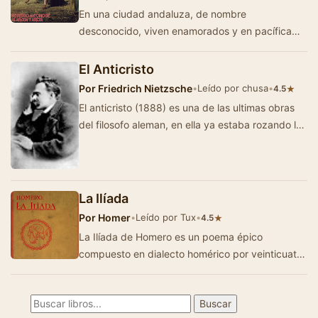
En una ciudad andaluza, de nombre
desconocido, viven enamorados y en pacífica
convivencia el tío Lucas, hombre feo y
contrahec…
El Anticristo
Por
Friedrich Nietzsche
•
Leído por chusa
•
★
4.5
El anticristo (1888) es una de las ultimas obras
del filosofo aleman, en ella ya estaba rozando la
esquizofrenia que le aquejo en los ultimo…
La Ilíada
Por
Homer
•
Leído por Tux
•
★
4.5
La Ilíada de Homero es un poema épico
compuesto en dialecto homérico por veinticuatro
cantos (15.688 hexámetros …