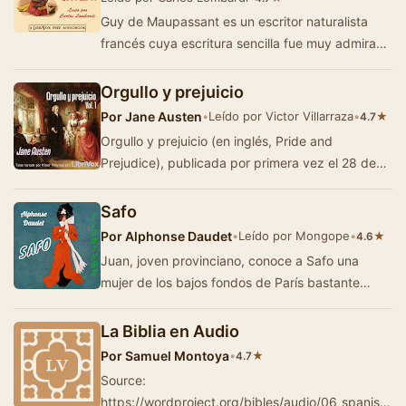
Guy de Maupassant es un escritor naturalista
francés cuya escritura sencilla fue muy admirada
en su tiempo y escritores posteriores a…
Orgullo y prejuicio
Por
Jane Austen
•
Leído por Victor Villarraza
•
★
4.7
Orgullo y prejuicio (en inglés, Pride and
Prejudice), publicada por primera vez el 28 de
enero de 1813 como una obra anónima, …
Safo
Por
Alphonse Daudet
•
Leído por Mongope
•
★
4.6
Juan, joven provinciano, conoce a Safo una
mujer de los bajos fondos de París bastante
mayor que él pero que sigue siendo bell…
La Biblia en Audio
Por
Samuel Montoya
•
★
4.7
Source:
https://wordproject.org/bibles/audio/06_spanish/i