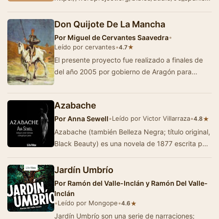
- This is the spanish audio Bible ''Reina Valera
Antigua 1909'' narrated b…
Don Quijote De La Mancha
Por
Miguel de Cervantes Saavedra
•
Leído por cervantes
•
★
4.7
El presente proyecto fue realizado a finales de
del año 2005 por gobierno de Aragón para
distribuir gratis y en formato mp3 la…
Azabache
Por
Anna Sewell
•
Leído por Victor Villarraza
•
★
4.8
Azabache (también Belleza Negra; título original,
Black Beauty) es una novela de 1877 escrita por
la inglesa Anna Sewell. Fue …
Jardín Umbrío
Por
Ramón del Valle-Inclán y Ramón Del Valle-
Inclán
•
Leído por Mongope
•
★
4.6
Jardín Umbrío son una serie de narraciones;