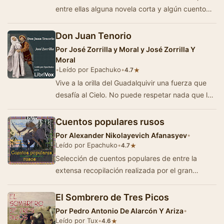
entre ellas alguna novela corta y algún cuento
dramatizado, en los que se a…
Don Juan Tenorio
Por
José Zorrilla y Moral y José Zorrilla Y
Moral
•
Leído por Epachuko
•
★
4.7
Vive a la orilla del Guadalquivir una fuerza que
desafía al Cielo. No puede respetar nada que le
sea ajeno. Escarnio de los hombres, …
Cuentos populares rusos
Por
Alexander Nikolayevich Afanasyev
•
Leído por Epachuko
•
★
4.7
Selección de cuentos populares de entre la
extensa recopilación realizada por el gran
folklorista ruso Afanasiev. Reflejan las…
El Sombrero de Tres Picos
Por
Pedro Antonio De Alarcón Y Ariza
•
Leído por Tux
•
★
4.6