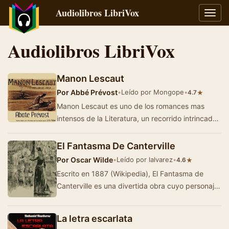
Audiolibros LibriVox
Alter
naveg
Audiolibros LibriVox
Manon Lescaut
Por
Abbé Prévost
•
Leído por Mongope
•
★
4.7
Manon Lescaut es uno de los romances mas
intensos de la Literatura, un recorrido intrincado
por la pasión, la virtud y la razó…
El Fantasma De Canterville
Por
Oscar Wilde
•
Leído por lalvarez
•
★
4.6
Escrito en 1887 (Wikipedia), El Fantasma de
Canterville es una divertida obra cuyo personaje
principal, Sir Simon (el fantasma), tiene que l…
La letra escarlata