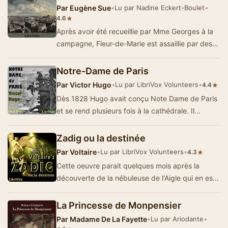
Par
Eugène Sue
•
Lu par Nadine Eckert-Boulet
•
★
4.6
Après avoir été recueillie par Mme Georges à la
campagne, Fleur-de-Marie est assaillie par des
remords quant &ag…
Notre-Dame de Paris
Par
Victor Hugo
•
Lu par LibriVox Volunteers
•
★
4.4
Dès 1828 Hugo avait conçu Note Dame de Paris
et se rend plusieurs fois à la cathédrale. Il
ressuscite le Paris d…
Zadig ou la destinée
Par
Voltaire
•
Lu par LibriVox Volunteers
•
★
4.3
Cette oeuvre parait quelques mois après la
découverte de la nébuleuse de l'Aigle qui en est
manifestement l'inspiration…
La Princesse de Monpensier
Par
Madame De La Fayette
•
Lu par Ariodante
•