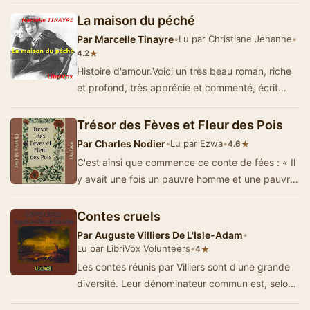
La maison du péché
Par
Marcelle Tinayre
•
Lu par Christiane Jehanne
•
★
4.2
Histoire d'amour.Voici un très beau roman, riche
et profond, très apprécié et commenté, écrit
d’un…
Trésor des Fèves et Fleur des Pois
Par
Charles Nodier
•
Lu par Ezwa
•
★
4.6
C'est ainsi que commence ce conte de fées : « Il
y avait une fois un pauvre homme et une pauvre
femme qui étaient bien v…
Contes cruels
Par
Auguste Villiers De L'Isle-Adam
•
Lu par LibriVox Volunteers
•
★
4
Les contes réunis par Villiers sont d'une grande
diversité. Leur dénominateur commun est, selon
l'auteur, la cruaut&eac…