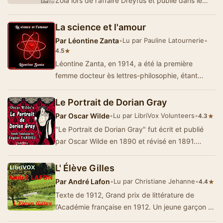
Zola lors de l'affaire Dreyfus et publié dans le
journal L'A…
La science et l'amour
Par
Léontine Zanta
•
Lu par Pauline Latournerie
•
★
4.5
Léontine Zanta, en 1914, a été la première
femme docteur ès lettres-philosophie, étant
licenci&eac…
Le Portrait de Dorian Gray
Par
Oscar Wilde
•
Lu par LibriVox Volunteers
•
★
4.3
"Le Portrait de Dorian Gray" fut écrit et publié
par Oscar Wilde en 1890 et révisé en 1891.
Touchant d…
L' Élève Gilles
Par
André Lafon
•
Lu par Christiane Jehanne
•
★
4.4
Texte de 1912, Grand prix de littérature de
l’Académie française en 1912. Un jeune garçon et
sa vie dans un coll…