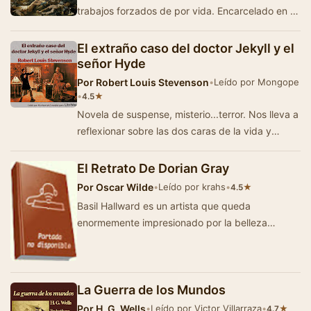
trabajos forzados de por vida. Encarcelado en el
puerto militar de Toulon rescata a un marinero …
El extraño caso del doctor Jekyll y el
señor Hyde
Por
Robert Louis Stevenson
•
Leído por Mongope
•
★
4.5
Novela de suspense, misterio...terror. Nos lleva a
reflexionar sobre las dos caras de la vida y
también del ser humano: El bien y el …
El Retrato De Dorian Gray
Por
Oscar Wilde
•
Leído por krahs
•
★
4.5
Basil Hallward es un artista que queda
enormemente impresionado por la belleza
estética de un joven llamado Dorian Gray y
comienza a …
La Guerra de los Mundos
Por
H. G. Wells
•
Leído por Victor Villarraza
•
★
4.7