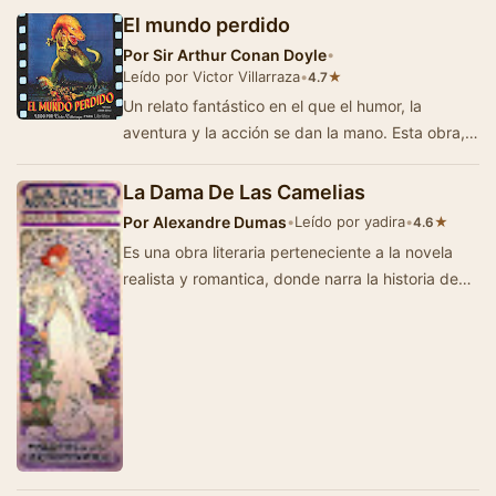
El mundo perdido
Por
Sir Arthur Conan Doyle
•
Leído por Victor Villarraza
•
★
4.7
Un relato fantástico en el que el humor, la
aventura y la acción se dan la mano. Esta obra,
que su autor sitúa en Sudam…
La Dama De Las Camelias
Por
Alexandre Dumas
•
Leído por yadira
•
★
4.6
Es una obra literaria perteneciente a la novela
realista y romantica, donde narra la historia de
una cortesana, que abandona su lujosa vida …