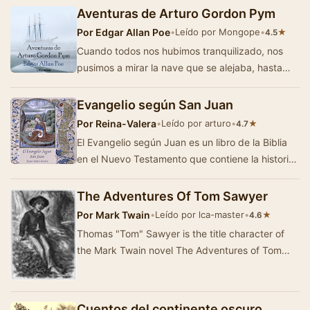
Aventuras de Arturo Gordon Pym
Por
Edgar Allan Poe
•
Leído por Mongope
•
★
4.5
Cuando todos nos hubimos tranquilizado, nos
pusimos a mirar la nave que se alejaba, hasta
que se perdió de vista. El tiempo empeoraba…
Evangelio según San Juan
Por
Reina-Valera
•
Leído por arturo
•
★
4.7
El Evangelio según Juan es un libro de la Biblia
en el Nuevo Testamento que contiene la historia
de la vida de Jesucristo. El ap&oacu…
The Adventures Of Tom Sawyer
Por
Mark Twain
•
Leído por lca-master
•
★
4.6
Thomas "Tom" Sawyer is the title character of
the Mark Twain novel The Adventures of Tom
Sawyer (1876). He appears in three other …
Cuentos del continente oscuro