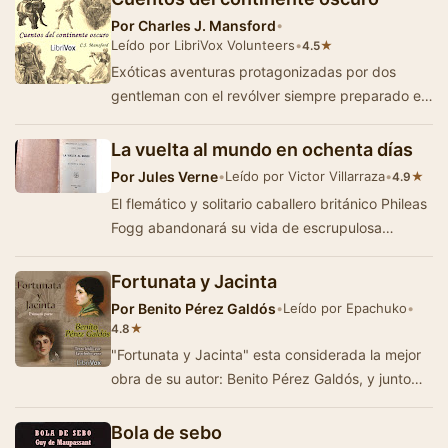
Por
Charles J. Mansford
•
Leído por LibriVox Volunteers
•
★
4.5
Exóticas aventuras protagonizadas por dos
gentleman con el revólver siempre preparado en
su cintura: Julio y Federico, junto a…
La vuelta al mundo en ochenta días
Por
Jules Verne
•
Leído por Victor Villarraza
•
★
4.9
El flemático y solitario caballero británico Phileas
Fogg abandonará su vida de escrupulosa
disciplina para cumplir con…
Fortunata y Jacinta
Por
Benito Pérez Galdós
•
Leído por Epachuko
•
★
4.8
"Fortunata y Jacinta" esta considerada la mejor
obra de su autor: Benito Pérez Galdós, y junto
con "La Regenta&…
Bola de sebo