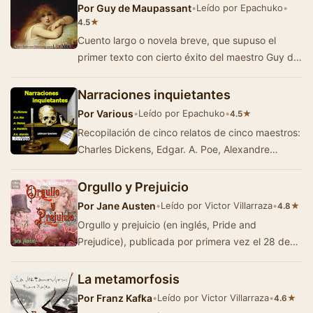
Por
Guy de Maupassant
•
Leído por Epachuko
•
★
4.5
Cuento largo o novela breve, que supuso el
primer texto con cierto éxito del maestro Guy de
Maupassant. Durante la guerra franco-prus…
Narraciones inquietantes
Por
Various
•
Leído por Epachuko
•
★
4.5
Recopilación de cinco relatos de cinco maestros:
Charles Dickens, Edgar. A. Poe, Alexandre
Dumas, Pedro A. de Alarcón y Alexan…
Orgullo y Prejuicio
Por
Jane Austen
•
Leído por Victor Villarraza
•
★
4.8
Orgullo y prejuicio (en inglés, Pride and
Prejudice), publicada por primera vez el 28 de
enero de 1813 como una obra anónima, …
La metamorfosis
Por
Franz Kafka
•
Leído por Victor Villarraza
•
★
4.6