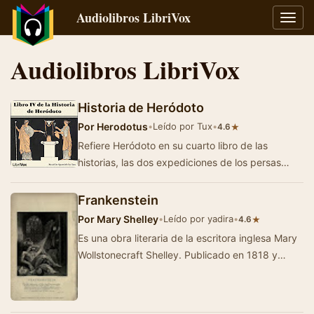
Audiolibros LibriVox
Alter
naveg
Audiolibros LibriVox
Historia de Heródoto
Por
Herodotus
•
Leído por Tux
•
★
4.6
Refiere Heródoto en su cuarto libro de las
historias, las dos expediciones de los persas
contra los Escitas y la Libia. - Summary by …
Frankenstein
Por
Mary Shelley
•
Leído por yadira
•
★
4.6
Es una obra literaria de la escritora inglesa Mary
Wollstonecraft Shelley. Publicado en 1818 y
enmarcado en la tradición de la novela…