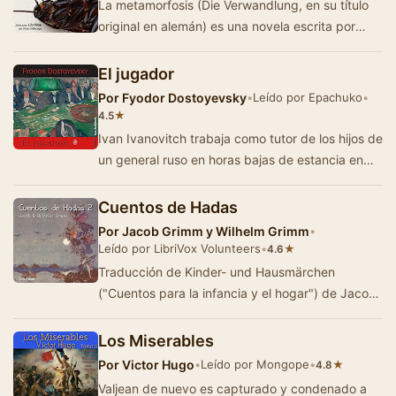
La metamorfosis (Die Verwandlung, en su título
original en alemán) es una novela escrita por
Franz Kafka en 1912. La historia …
El jugador
Por
Fyodor Dostoyevsky
•
Leído por Epachuko
•
★
4.5
Ivan Ivanovitch trabaja como tutor de los hijos de
un general ruso en horas bajas de estancia en
una ciudad balneario en Alemania. Acompleja…
Cuentos de Hadas
Por
Jacob Grimm y Wilhelm Grimm
•
Leído por LibriVox Volunteers
•
★
4.6
Traducción de Kinder- und Hausmärchen
("Cuentos para la infancia y el hogar") de Jacob
y Wilhelm Grimm. (Introducci&oa…
Los Miserables
Por
Victor Hugo
•
Leído por Mongope
•
★
4.8
Valjean de nuevo es capturado y condenado a