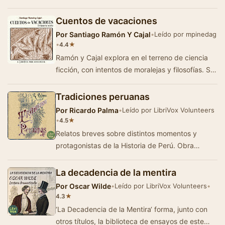
Cuentos de vacaciones
Por
Santiago Ramón Y Cajal
•
Leído por mpinedag
•
★
4.4
Ramón y Cajal explora en el terreno de ciencia
ficción, con intentos de moralejas y filosofías. Su
intensa preparaci&oa…
Tradiciones peruanas
Por
Ricardo Palma
•
Leído por LibriVox Volunteers
•
★
4.5
Relatos breves sobre distintos momentos y
protagonistas de la Historia de Perú. Obra
magna de Ricardo Palma, si bien no puede
conside…
La decadencia de la mentira
Por
Oscar Wilde
•
Leído por LibriVox Volunteers
•
★
4.3
‘La Decadencia de la Mentira‘ forma, junto con
otros títulos, la biblioteca de ensayos de este