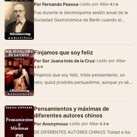
Por
Fernando Pessoa
•
Leído por Alba
•
★
4.1
Fue durante la decimoquinta sesión anual de la
Sociedad Gastronómica de Berlín cuando el
presidente, Herr Prosit, hizo…
Finjamos que soy feliz
Por
Sor Juana Inés de la Cruz
•
Leído por Alba
•
★
4.6
Finjamos que soy feliz, triste pensamiento, un
rato; quizá prodréis persuadirme, aunque yo sé
lo cont…
Pensamientos y máximas de
diferentes autores chinos
Por
Anonymous
•
Leído por Alba
•
★
4.3
DE DIFERENTES AUTORES CHINOS Tratad a los