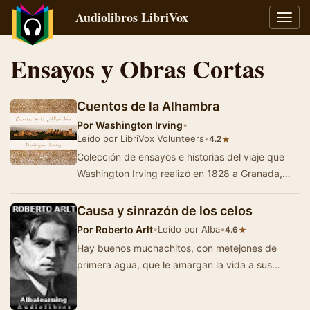
Audiolibros LibriVox
Alter
naveg
Ensayos y Obras Cortas
Cuentos de la Alhambra
Por
Washington Irving
•
Leído por LibriVox Volunteers
•
★
4.2
Colección de ensayos e historias del viaje que
Washington Irving realizó en 1828 a Granada,
acompañado por el guí…
Causa y sinrazón de los celos
Por
Roberto Arlt
•
Leído por Alba
•
★
4.6
Hay buenos muchachitos, con metejones de
primera agua, que le amargan la vida a sus
respectivas novias promoviendo tempestades
de celos, que…