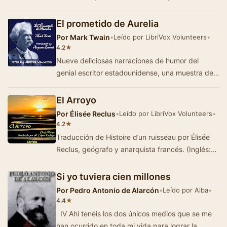
importante escritor victoriano. En ell…
El prometido de Aurelia
Por
Mark Twain
•
Leído por LibriVox Volunteers
•
★
4.2
Nueve deliciosas narraciones de humor del
genial escritor estadounidense, una muestra del
ingenio, ironía e inteligencia con las que …
El Arroyo
Por
Élisée Reclus
•
Leído por LibriVox Volunteers
•
★
4.2
Traducción de Histoire d’un ruisseau por Élisée
Reclus, geógrafo y anarquista francés. (Inglés:
St…
Si yo tuviera cien millones
Por
Pedro Antonio de Alarcón
•
Leído por Alba
•
★
4.4
IV Ahí tenéis los dos únicos medios que se me
han ocurrido en toda mi vida para lograr la