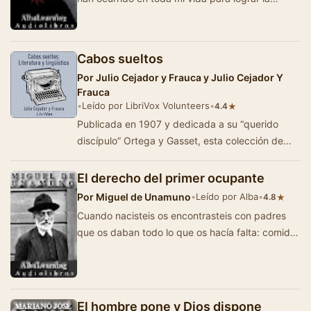
susodicha cantidad. — …
Cabos sueltos
Por
Julio Cejador y Frauca y Julio Cejador Y
Frauca
•
Leído por LibriVox Volunteers
•
★
4.4
Publicada en 1907 y dedicada a su “querido
discípulo” Ortega y Gasset, esta colección de
ensayos consiste en “articulejos” pub…
El derecho del primer ocupante
Por
Miguel de Unamuno
•
Leído por Alba
•
★
4.8
Cuando nacisteis os encontrasteis con padres
que os daban todo lo que os hacía falta: comida,
vestido, casa y todas las demás…
El hombre pone y Dios dispone