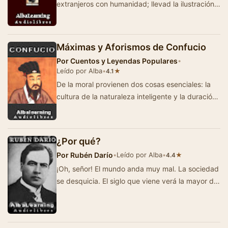
extranjeros con humanidad; llevad la ilustración a
vuestros vecinos; imitad al talento;…
Máximas y Aforismos de Confucio
Por
Cuentos y Leyendas Populares
•
Leído por Alba
•
★
4.1
De la moral provienen dos cosas esenciales: la
cultura de la naturaleza inteligente y la duración
de los pueblos. Es preciso que el …
¿Por qué?
Por
Rubén Darío
•
Leído por Alba
•
★
4.4
¡Oh, señor! El mundo anda muy mal. La sociedad
se desquicia. El siglo que viene verá la mayor de
las revoluciones que ha…