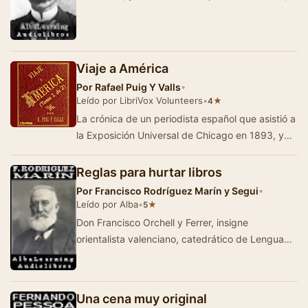
no preguntó dó…
Viaje a América
Por
Rafael Puig Y Valls
•
Leído por LibriVox Volunteers
•
★
4
La crónica de un periodista español que asistió a
la Exposición Universal de Chicago en 1893, y
que despué…
Reglas para hurtar libros
Por
Francisco Rodríguez Marín y Segui
•
Leído por Alba
•
★
5
Don Francisco Orchell y Ferrer, insigne
orientalista valenciano, catedrático de Lengua
Hebrea en los Reales Estudios de San Isidro, …
Una cena muy original