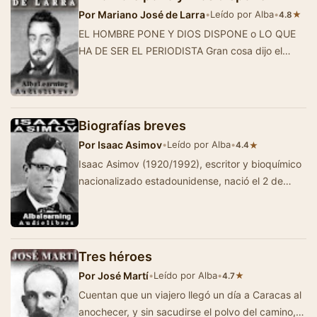
Por
Mariano José de Larra
•
Leído por Alba
•
★
4.8
EL HOMBRE PONE Y DIOS DISPONE o LO QUE
HA DE SER EL PERIODISTA Gran cosa dijo el
primero que anunció este proverbio, hoy tan
trillado…
Biografías breves
Por
Isaac Asimov
•
Leído por Alba
•
★
4.4
Isaac Asimov (1920/1992), escritor y bioquímico
nacionalizado estadounidense, nació el 2 de
enero de 1920 en Petrovichi, …
Tres héroes
Por
José Martí
•
Leído por Alba
•
★
4.7
Cuentan que un viajero llegó un día a Caracas al
anochecer, y sin sacudirse el polvo del camino,