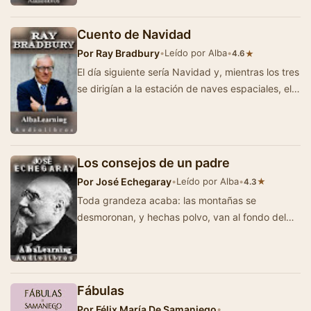
Cuento de Navidad
Por
Ray Bradbury
•
Leído por Alba
•
★
4.6
El día siguiente sería Navidad y, mientras los tres
se dirigían a la estación de naves espaciales, el
padre y la…
Los consejos de un padre
Por
José Echegaray
•
Leído por Alba
•
★
4.3
Toda grandeza acaba: las montañas se
desmoronan, y hechas polvo, van al fondo del
mar; los imperios se derriban, y hechos pedazos
v…
Fábulas
Por
Félix María De Samaniego
•