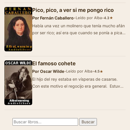
Pico, pico, a ver si me pongo rico
Por
Fernán Caballero
•
Leído por Alba
•
★
4.3
Había una vez un molinero que tenía mucho afán
por ser rico; así era que cuando se ponía a picar
la pied…
El famoso cohete
Por
Oscar Wilde
•
Leído por Alba
•
★
4.5
El hijo del rey estaba en vísperas de casarse.
Con este motivo el regocijo era general. Estuvo
esperando un año entero…