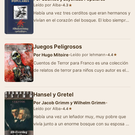
Leído por Alba
•
★
4.3
Había una vez tres cerditos que eran hermanos y
vivían en el corazón del bosque. El lobo siempre
andaba persiguié…
Juegos Peligrosos
Por
Hugo Mitoire
•
Leído por lehmann
•
★
4.4
Cuentos de Terror para Franco es una colección
de relatos de terror para niños cuyo autor es el
argentino Hugo Mitoire. Las…
Hansel y Gretel
Por
Jacob Grimm y Wilhelm Grimm
•
Leído por Alba
•
★
4.4
Había una vez un leñador muy, muy pobre que
vivía junto a un enorme bosque con su esposa y
sus dos hijos: un niñ…