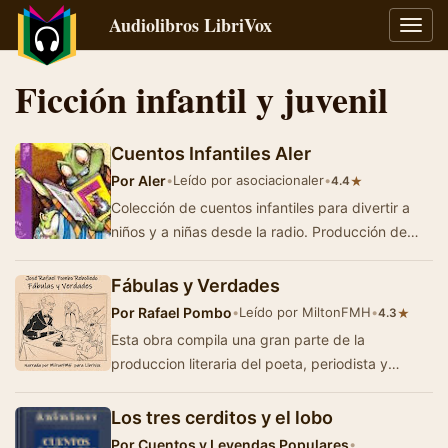
Audiolibros LibriVox
Alter
naveg
Ficción infantil y juvenil
Cuentos Infantiles Aler
Por
Aler
•
Leído por asociacionaler
•
★
4.4
Colección de cuentos infantiles para divertir a
niños y a niñas desde la radio. Producción de
Aler. Más…
Fábulas y Verdades
Por
Rafael Pombo
•
Leído por MiltonFMH
•
★
4.3
Esta obra compila una gran parte de la
produccion literaria del poeta, periodista y
pensador colombiano Rafael Pombo y esta
dedicada princip…
Los tres cerditos y el lobo
Por
Cuentos y Leyendas Populares
•