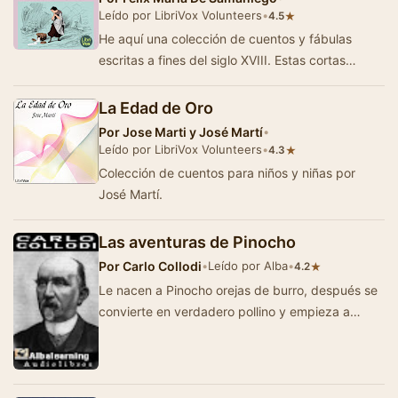
Leído por LibriVox Volunteers
•
★
4.5
He aquí una colección de cuentos y fábulas
escritas a fines del siglo XVIII. Estas cortas
historias, distribuidas en nu…
La Edad de Oro
Por
Jose Marti y José Martí
•
Leído por LibriVox Volunteers
•
★
4.3
Colección de cuentos para niños y niñas por
José Martí.
Las aventuras de Pinocho
Por
Carlo Collodi
•
Leído por Alba
•
★
4.2
Le nacen a Pinocho orejas de burro, después se
convierte en verdadero pollino y empieza a
rebuznar. ¿Cuál fue la sor…