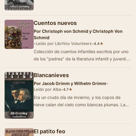
Cuentos nuevos
Por
Christoph von Schmid y Christoph Von
Schmid
•
Leído por LibriVox Volunteers
•
★
4.4
Colección de cuentos infantiles escritos por uno
de los "padres" de la literatura infantil y juvenil.
Sus obras fueron, y s…
Blancanieves
Por
Jacob Grimm y Wilhelm Grimm
•
Leído por Alba
•
★
4.7
Era un crudo día de invierno, y los copos de
nieve caían del cielo como blancas plumas. La
Reina cosía junto a una vent…
El patito feo