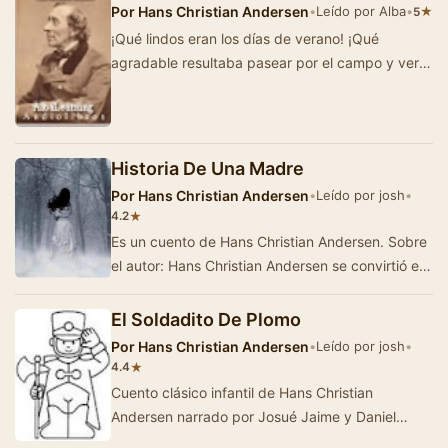
Por
Hans Christian Andersen
•
Leído por Alba
•
★
5
¡Qué lindos eran los días de verano! ¡Qué
agradable resultaba pasear por el campo y ver
el trigo amarillo, …
Historia De Una Madre
Por
Hans Christian Andersen
•
Leído por josh
•
★
4.2
Es un cuento de Hans Christian Andersen. Sobre
el autor: Hans Christian Andersen se convirtió en
un personaje conocido en Europa, …
El Soldadito De Plomo
Por
Hans Christian Andersen
•
Leído por josh
•
★
4.4
Cuento clásico infantil de Hans Christian
Andersen narrado por Josué Jaime y Daniel
Rodríguez.