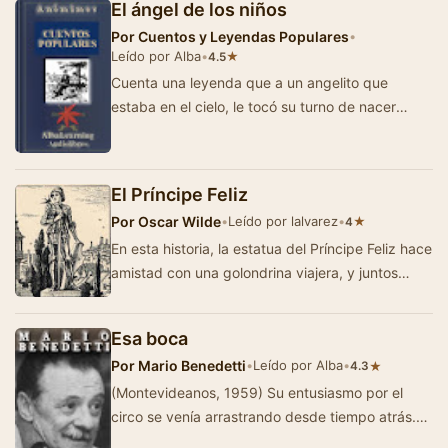
El ángel de los niños
Por
Cuentos y Leyendas Populares
•
Leído por Alba
•
★
4.5
Cuenta una leyenda que a un angelito que
estaba en el cielo, le tocó su turno de nacer
como niño y le dijo un día a Di…
El Príncipe Feliz
Por
Oscar Wilde
•
Leído por lalvarez
•
★
4
En esta historia, la estatua del Príncipe Feliz hace
amistad con una golondrina viajera, y juntos
intentan llevar un poco de alegr&ia…
Esa boca
Por
Mario Benedetti
•
Leído por Alba
•
★
4.3
(Montevideanos, 1959) Su entusiasmo por el
circo se venía arrastrando desde tiempo atrás.
Dos meses, quizá. Pero cuand…