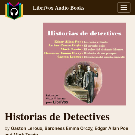
LibriVox Audio Books
Toggl
navig
Historias de Detectives
by
Gaston Leroux
,
Baroness Emma Orczy
,
Edgar Allan Poe
and
Mark Twain