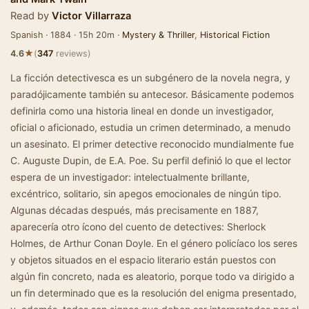
Read by
Victor Villarraza
Spanish · 1884 · 15h 20m ·
Mystery & Thriller
,
Historical Fiction
★
4.6
(
347
reviews)
La ficción detectivesca es un subgénero de la novela negra, y
paradójicamente también su antecesor. Básicamente podemos
definirla como una historia lineal en donde un investigador,
oficial o aficionado, estudia un crimen determinado, a menudo
un asesinato. El primer detective reconocido mundialmente fue
C. Auguste Dupin, de E.A. Poe. Su perfil definió lo que el lector
espera de un investigador: intelectualmente brillante,
excéntrico, solitario, sin apegos emocionales de ningún tipo.
Algunas décadas después, más precisamente en 1887,
aparecería otro ícono del cuento de detectives: Sherlock
Holmes, de Arthur Conan Doyle. En el género policíaco los seres
y objetos situados en el espacio literario están puestos con
algún fin concreto, nada es aleatorio, porque todo va dirigido a
un fin determinado que es la resolución del enigma presentado,