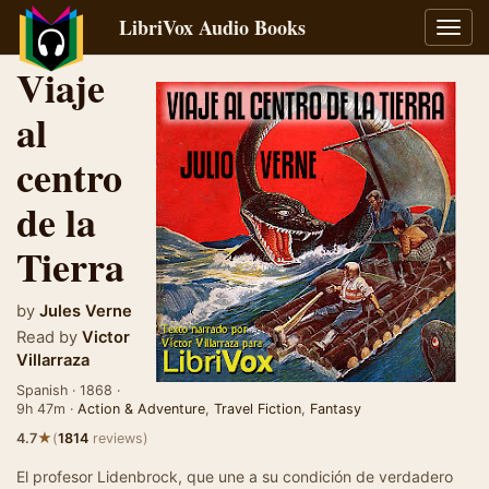
LibriVox Audio Books
Toggl
navig
Viaje
al
centro
de la
Tierra
by
Jules Verne
Read by
Victor
Villarraza
Spanish · 1868 ·
9h 47m ·
Action & Adventure
,
Travel Fiction
,
Fantasy
★
4.7
(
1814
reviews)
El profesor Lidenbrock, que une a su condición de verdadero