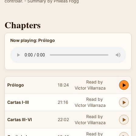
controlar. - Summary by Phileas Fogg
Chapters
Now playing: Prólogo
Read by
Prólogo
18:24
Victor Villarraza
Read by
Cartas I-III
21:16
Victor Villarraza
Read by
Cartas III-VI
22:02
Victor Villarraza
Read by