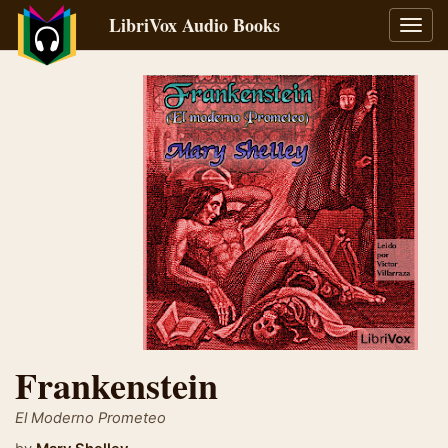
LibriVox Audio Books
Toggl
navig
Frankenstein
El Moderno Prometeo